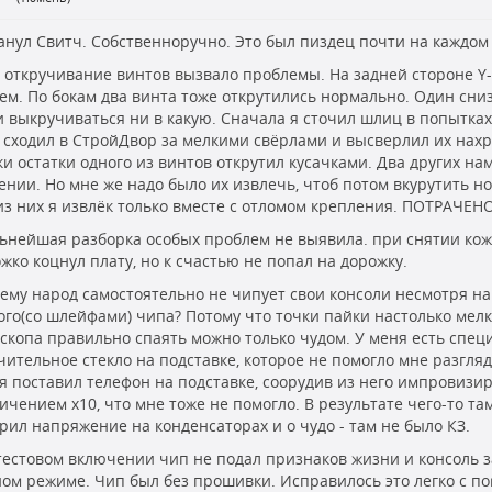
анул Свитч. Собственноручно. Это был пиздец почти на каждом
е откручивание винтов вызвало проблемы. На задней стороне Y
ем. По бокам два винта тоже открутились нормально. Один сниз
и выкручиваться ни в какую. Сначала я сточил шлиц в попытка
 сходил в СтройДвор за мелкими свёрлами и высверлил их нахр
и остатки одного из винтов открутил кусачками. Два других на
ении. Но мне же надо было их извлечь, чтоб потом вкурутить но
из них я извлёк только вместе с отломом крепления. ПОТРАЧЕНО
льнейшая разборка особых проблем не выявила. при снятии кож
жко коцнул плату, но к счастью не попал на дорожку.
чему народ самостоятельно не чипует свои консоли несмотря на
ого(со шлейфами) чипа? Потому что точки пайки настолько мелк
скопа правильно спаять можно только чудом. У меня есть спец
чительное стекло на подставке, которое не помогло мне разгляд
 я поставил телефон на подставке, соорудив из него импровиз
личением x10, что мне тоже не помогло. В результате чего-то та
рил напряжение на конденсаторах и о чудо - там не было КЗ.
 тестовом включении чип не подал признаков жизни и консоль з
ом режиме. Чип был без прошивки. Исправилось это легко с 