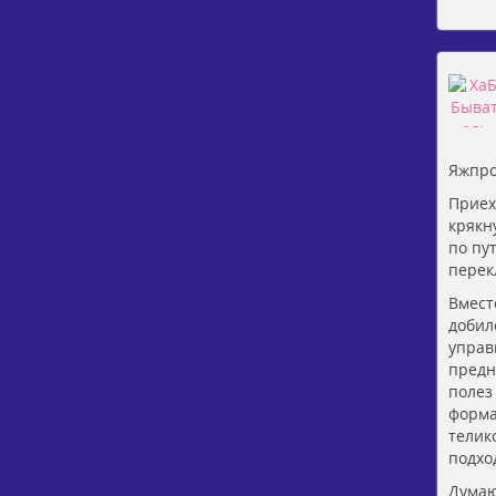
Яжпро
Приех
крякн
по пу
перек
Вмест
добил
управ
предн
полез
форма
телик
подхо
Думаю