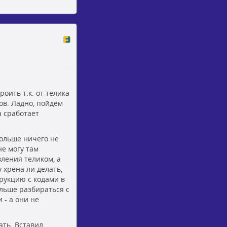
оить т.к. от телика
ов. Ладно, пойдём
а сработает
больше ничего не
не могу там
ления теликом, а
 хрена ли делать,
трукцию с кодами в
альше разбираться с
 - а они не
ать. Вставил