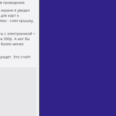
в проводнике.
 экране я увидел
для карт к
лем - снял крышку,
ты с электроникой +
а 300р. А мог бы
ё более-менее
придёт. Это стоИт