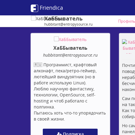
Friendica
ХаББыватель
Профил
hubbitant@entropysource.ru
ХаББыватель
hubbitant
@entropysource
.ru
🇷🇺 Программист, крафтовый
Почти
алконафт, пека/ретро-геймер,
повод
лютейший виндузятник (но в
нераб
работе использую Linux).
бесчи
Люблю научную фантастику,
након
технологии, OpenSource, self-
Сам по
hosting и чтоб работало с
на та
полпинка.
Как т
Пытаюсь хоть что-то упорядочить
собир
в своей жизни.
Но са
панел
Подписка