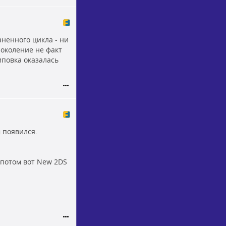
зненного цикла - ни
поколение не факт
иповка оказалась
м появился.
, потом вот New 2DS