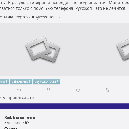
аты. В результате экран я повредил, но подчинил тач. Монитор
оваться только с помощью телефона. Рукожоп - это не лечится.
еты
#
aliexpress
#
рукожопость
еты
#
aliexpress
#
рукожопость
дям
нравится это
ХаББыватель
•
2 лет назад
(Тюмень)