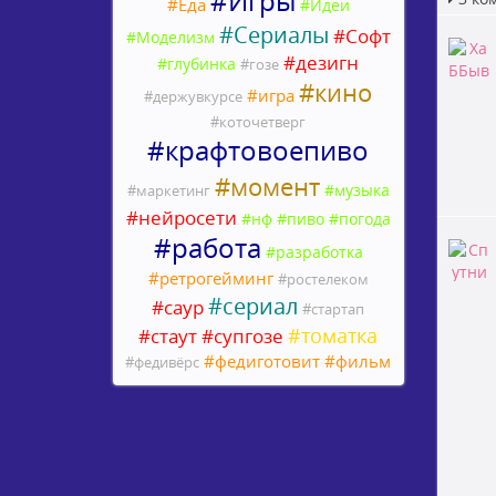
#
Игры
#
Еда
#
Идеи
#
Сериалы
#
Софт
#
Моделизм
#
дезигн
#
глубинка
#
гозе
#
кино
#
игра
#
держувкурсе
#
коточетверг
#
крафтовоепиво
#
момент
#
музыка
#
маркетинг
#
нейросети
#
нф
#
пиво
#
погода
#
работа
#
разработка
#
ретрогейминг
#
ростелеком
#
сериал
#
саур
#
стартап
#
томатка
#
стаут
#
супгозе
#
федиготовит
#
фильм
#
федивёрс