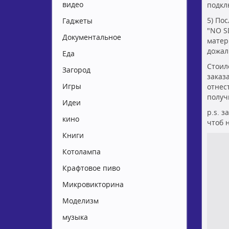
видео
подкл
5) По
Гаджеты
"NO S
Документальное
матер
дожал
Еда
Стоил
Загород
заказ
Игры
отнес
получ
Идеи
p.s. 
кино
чтоб 
Книги
Котолампа
Крафтовое пиво
Микровикторина
Моделизм
музыка