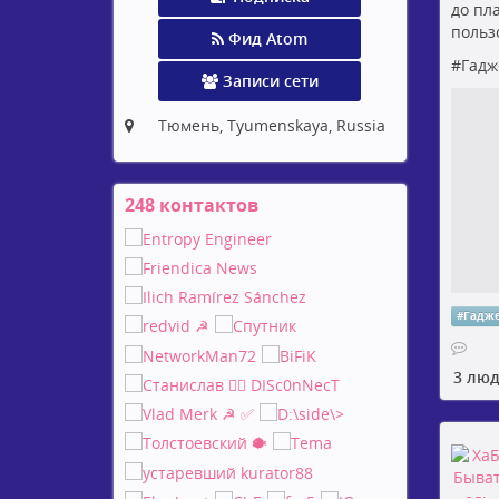
до пл
польз
Фид Atom
#
Гадж
Записи сети
Тюмень, Tyumenskaya, Russia
248 контактов
Просмотр
контактов
#
Гадж
3 лю