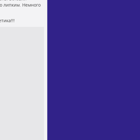
то липким. Немного
тика!!!