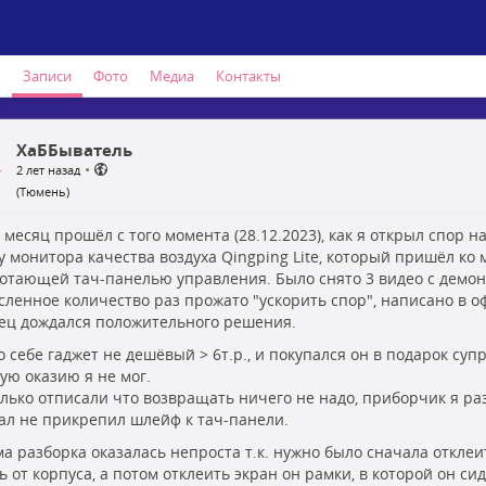
ь
Записи
Фото
Медиа
Контакты
ХаББыватель
•
2 лет назад
(Тюмень)
 месяц прошёл с того момента (28.12.2023), как я открыл спор н
у монитора качества воздуха Qingping Lite, который пришёл ко 
отающей тач-панелью управления. Было снято 3 видео с демон
сленное количество раз прожато "ускорить спор", написано в оф
ец дождался положительного решения.
 себе гаджет не дешёвый > 6т.р., и покупался он в подарок супр
кую оказию я не мог.
олько отписали что возвращать ничего не надо, приборчик я разо
ал не прикрепил шлейф к тач-панели.
ма разборка оказалась непроста т.к. нужно было сначала откл
ь от корпуса, а потом отклеить экран он рамки, в которой он си