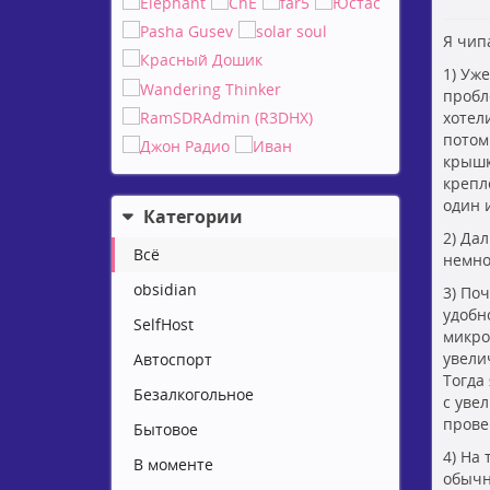
Я чип
1) Уж
пробл
хотел
потом
крышк
крепл
один 
Категории
2) Да
Всё
немно
obsidian
3) По
удобн
SelfHost
микро
увели
Автоспорт
Тогда
Безалкогольное
с уве
прове
Бытовое
4) На
В моменте
обычн