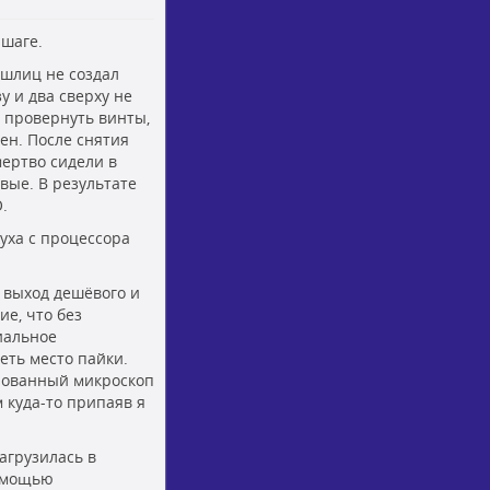
 шаге.
-шлиц не создал
у и два сверху не
х провернуть винты,
ен. После снятия
мертво сидели в
вые. В результате
.
уха с процессора
 выход дешёвого и
ие, что без
иальное
еть место пайки.
ированный микроскоп
м куда-то припаяв я
агрузилась в
помощью