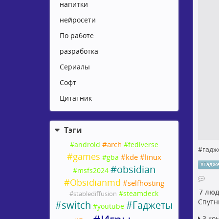
напитки
нейросети
По работе
разработка
Сериалы
Софт
Цитатник
Тэги
#
arch
#
android
#
fediverse
#
гадж
#
games
#
kde
#
linux
#
gba
#
Гадж
#
obsidian
#
msfs2024
#
Obsidianmd
#
selfhosting
7 лю
#
steamdeck
#
stablediffusion
Спутн
#
switch
#
Гаджеты
#
youtube
3 ко