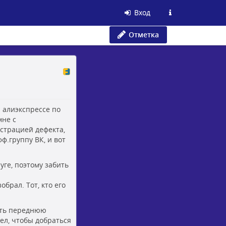
Вход
Отметка
а алиэкспрессе по
мне с
страцией дефекта,
ф.группу ВК, и вот
уге, поэтому забить
брал. Тот, кто его
еить переднюю
дел, чтобы добраться