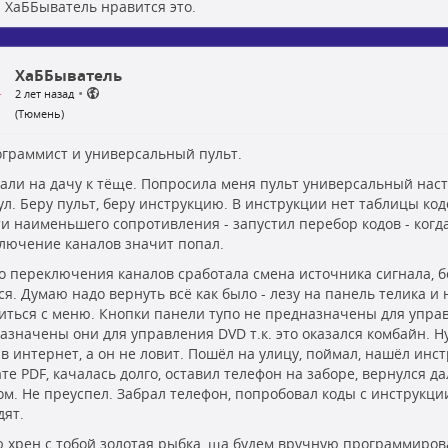
ХаББыватель
нравится это.
ХаББыватель
•
2 лет назад
(Тюмень)
граммист и универсальный пульт.
али на дачу к тёще. Попросила меня пульт универсальный настр
ул. Беру пульт, беру инструкцию. В инструкции нет таблицы код
ти наименьшего сопротивления - запустил перебор кодов - когд
лючение каналов значит попал.
о переключения каналов сработала смена источника сигнала, 
ся. Думаю надо вернуть всё как было - лезу на панель телика и 
иться с меню. Кнопки панели тупо не предназначены для управ
азначены они для управления DVD т.к. это оказался комбайн. Ну
 в интернет, а он не ловит. Пошёл на улицу, поймал, нашёл инс
те PDF, качалась долго, оставил телефон на заборе, вернулся д
ом. Не преуспел. Забрал телефон, попробовал коды с инструкции
дят.
 хрен с тобой золотая рыбка, ща будем вручную программиров