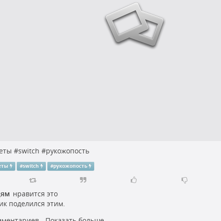
еты
#
switch
#
рукожопость
еты
#
switch
#
рукожопость
дям
нравится это
ик
поделился этим.
мментариев - Показать больше