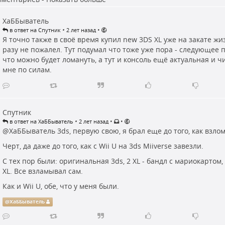
ХаББыватель
•
•
в ответ на Спутник
2 лет назад
Я точно также в своё время купил new 3DS XL уже на закате жи
разу не пожалел. Тут подумал что тоже уже пора - следующее 
что можно будет ломануть, а тут и консоль ещё актуальная и ч
мне по силам.
Спутник
•
•
•
в ответ на ХаББыватель
2 лет назад
@
ХаББыватель
3ds, первую свою, я брал еще до того, как взло
Черт, да даже до того, как с Wii U на 3ds Miiverse завезли.
С тех пор были: оригинальная 3ds, 2 XL - бандл с мариокартом
XL. Все взламывал сам.
Как и Wii U, обе, что у меня были.
@
ХаББыватель