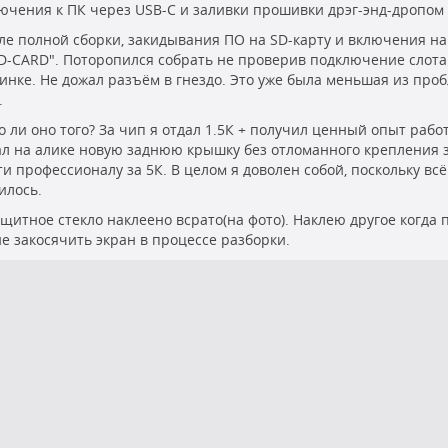
ючения к ПК через USB-C и заливки прошивки дрэг-энд-дропом 
сле полной сборки, закидывания ПО на SD-карту и включения на
D-CARD". Поторопился собрать не проверив подключение слота 
инке. Не дожал разъём в гнездо. Это уже была меньшая из проб
.
о ли оно того? За чип я отдал 1.5К + получил ценный опыт рабо
ал на алике новую заднюю крышку без отломанного крепления з
ти профессионалу за 5К. В целом я доволен собой, поскольку вс
илось.
защитное стекло наклеено всрато(на фото). Наклею другое когда 
не закосячить экран в процессе разборки.