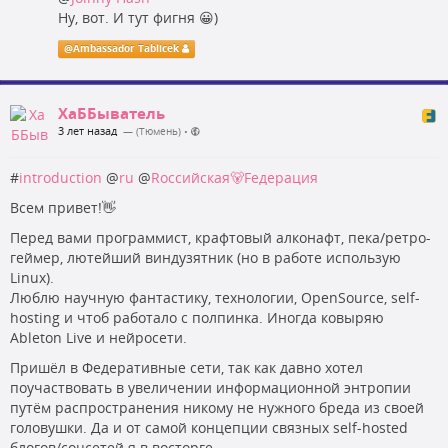
Ну, вот. И тут фигня 😀)
@
Ambassador Tablicek
ХаББыватель
3 лет назад
— (Тюмень)
•
#
introduction
@
ru
@
Rоссийская🐻Fедерация
Всем привет!👋
Перед вами программист, крафтовый алконафт, пека/ретро-
геймер, лютейший виндузятник (но в работе использую
Linux).
Люблю научную фантастику, технологии, OpenSource, self-
hosting и чтоб работало с полпинка. Иногда ковыряю
Ableton Live и нейросети.
Пришёл в Федеративные сети, так как давно хотел
поучаствовать в увеличении информационной энтропии
путём распространения никому не нужного бреда из своей
головушки. Да и от самой концепции связных self-hosted
блогов/соцсетей я в восторге.