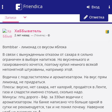
Friendica
Toggle
Вход
navigation
Отметка
Записи
ХаББыватель
2 лет назад
— (Тюмень)
•
Bombbar - лимонад со вкусом яблока
В связи с вынужденным отказом от сахара я сильно
ограничен в выборе напитков. Но вкусненького и
газированного хочется, поэтому купил немного всякой
непонятной штуковины, например этой.
Водичка с подсластителем и ароматизатором. На вкус прям
лимонад, не придраться.
Плюсы: вкусно, нет сахара, нет калорий, продаётся в Ленте,
газа и сладости именно столько, сколько надо.
Минусы: ппц дорого - 84р. за 330мл водички с
ароматизатором. На банке написано что больше одной в
сутки не рекомендуется, так и не понял почему. Наверное
чтоб не разориться 🤷