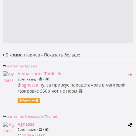
5 комментариев - Показать больше
в ответ на Agnessa
Ambassador Tablicek
•
•
2 лет назад
@
agnessa
ну, за привкус парацетамола в манговой
газировке 350р чот не норм 😁
@
Agnessa
в ответ на Ambassador Tablicek
Agnessa
•
•
2 лет назад
@
Joinny Hash