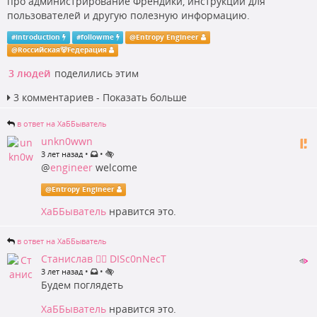
про администрирование Френдики, инструкции для
пользователей и другую полезную информацию.
#
introduction
#
followme
@
Entropy Engineer
@
Rоссийская🐻Fедерация
3 людей
поделились этим
3 комментариев - Показать больше
в ответ на ХаББыватель
unkn0wwn
•
•
3 лет назад
@
engineer
welcome
@
Entropy Engineer
ХаББыватель
нравится это.
в ответ на ХаББыватель
Станислав 🏴‍☠️ DISc0nNecT
•
•
3 лет назад
Будем поглядеть
ХаББыватель
нравится это.