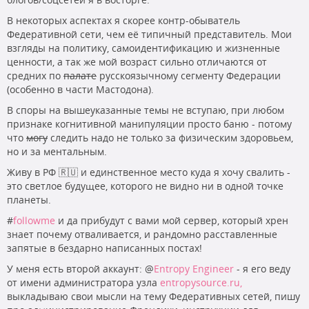
В некоторых аспектах я скорее контр-обыватель
Федеративной сети, чем её типичный представитель. Мои
взгляды на политику, самоидентификацию и жизненные
ценности, а так же мой возраст сильно отличаются от
средних по
палате
русскоязычному сегменту Федерации
(особенно в части Мастодона).
В споры на вышеуказанные темы не вступаю, при любом
признаке когнитивной манипуляции просто баню - потому
что
могу
следить надо не только за физическим здоровьем,
но и за ментальным.
Живу в РФ 🇷🇺 и единственное место куда я хочу свалить -
это светлое будущее, которого не видно ни в одной точке
планеты.
#
followme
и да прибудут с вами мой сервер, который хрен
знает почему отваливается, и рандомно расставленные
запятые в бездарно написанных постах!
У меня есть второй аккаунт:
@
Entropy Engineer
- я его веду
от имени администратора узла
entropysource.ru,
выкладываю свои мысли на тему Федеративных сетей, пишу