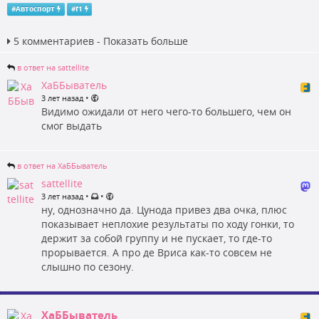
#
Автоспорт
#
f1
5 комментариев - Показать больше
в ответ на sattellite
ХаББыватель
•
3 лет назад
Видимо ожидали от него чего-то большего, чем он
смог выдать
в ответ на ХаББыватель
sattellite
•
•
3 лет назад
ну, однозначно да. Цунода привез два очка, плюс
показывает неплохие результаты по ходу гонки, то
держит за собой группу и не пускает, то где-то
прорывается. А про де Вриса как-то совсем не
слышно по сезону.
ХаББыватель