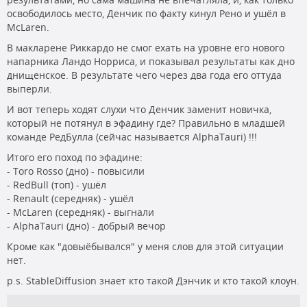
освободилось место, Денчик по факту кинул Рено и ушёл в
McLaren.
В макларене Риккардо не смог ехать на уровне его нового
напарника Ландо Норриса, и показывал результаты как дно
днищенское. В результате чего через два года его оттуда
выперли.
И вот теперь ходят слухи что Денчик заменит новичка,
который не потянул в эфадину где? Правильно в младшей
команде РедБулла (сейчас называется AlphaTauri) !!!
Итого его поход по эфадине:
- Toro Rosso (дно) - повысили
- RedBull (топ) - ушёл
- Renault (середняк) - ушёл
- McLaren (середняк) - выгнали
- AlphaTauri (дно) - добрый вечор
Кроме как "довыёбывался" у меня слов для этой ситуации
нет.
p.s. StableDiffusion знает кто такой Дэнчик и кто такой клоун.