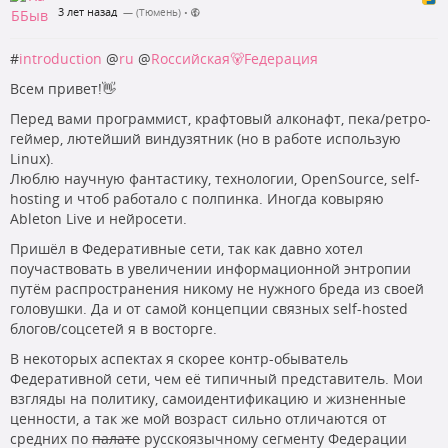
3 лет назад
— (Тюмень)
•
#
introduction
@
ru
@
Rоссийская🐻Fедерация
Всем привет!👋
Перед вами программист, крафтовый алконафт, пека/ретро-
геймер, лютейший виндузятник (но в работе использую
Linux).
Люблю научную фантастику, технологии, OpenSource, self-
hosting и чтоб работало с полпинка. Иногда ковыряю
Ableton Live и нейросети.
Пришёл в Федеративные сети, так как давно хотел
поучаствовать в увеличении информационной энтропии
путём распространения никому не нужного бреда из своей
головушки. Да и от самой концепции связных self-hosted
блогов/соцсетей я в восторге.
В некоторых аспектах я скорее контр-обыватель
Федеративной сети, чем её типичный представитель. Мои
взгляды на политику, самоидентификацию и жизненные
ценности, а так же мой возраст сильно отличаются от
средних по
палате
русскоязычному сегменту Федерации