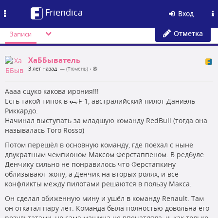
Friendica
Toggle
Вход
navigation
Отметка
Записи
ХаББыватель
3 лет назад
— (Тюмень)
•
Аааа сцуко какова ирония!!!
Есть такой типок в 🏎️F-1, австралийский пилот Даниэль
Риккардо.
Начинал выступать за младшую команду RedBull (тогда она
называлась Toro Rosso)
Потом перешёл в основную команду, где поехал с ныне
двукратным чемпионом Максом Ферстаппеном. В редбуле
Денчику сильно не понравилось что Ферстапкину
облизывают жопу, а Денчик на вторых ролях, и все
конфликты между пилотами решаются в пользу Макса.
Он сделал обиженную мину и ушёл в команду Renault. Там
он откатал пару лет. Команда была полностью довольна его
результатами, но сама машина не впечатляла, и, как только