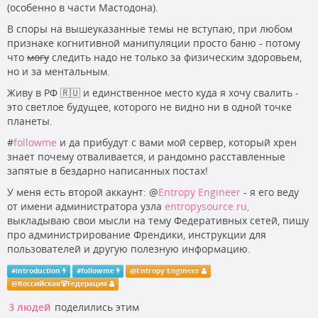
(особенно в части Мастодона).
В споры на вышеуказанные темы не вступаю, при любом
признаке когнитивной манипуляции просто баню - потому
что
могу
следить надо не только за физическим здоровьем,
но и за ментальным.
Живу в РФ 🇷🇺 и единственное место куда я хочу свалить -
это светлое будущее, которого не видно ни в одной точке
планеты.
#
followme
и да прибудут с вами мой сервер, который хрен
знает почему отваливается, и рандомно расставленные
запятые в бездарно написанных постах!
У меня есть второй аккаунт:
@
Entropy Engineer
- я его веду
от имени администратора узла
entropysource.ru,
выкладываю свои мысли на тему Федеративных сетей, пишу
про администрирование Френдики, инструкции для
пользователей и другую полезную информацию.
#
introduction
#
followme
@
Entropy Engineer
@
Rоссийская🐻Fедерация
3 людей
поделились этим