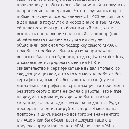
поликлинику, чтобы открыть больничный и получить
направление на операцию. Что то случилось и хрен
пойми, что случилось но данные с ЕГИСЗ не сошлись
в данными в госуслугах, и через знаменитый МИАС
ей невозможно открыть больничный лист, как и
выписать направление в местный стационар (как
обрабатывать подобные случаи никому не
объяснили, включая техподдержку самого МИАС).
Подобные проблемы были и у меня при замене
военного билета и обучении, когда egisz.rosminzdrav,
отказался регистрировать меня на КПК, и
свидетельство и сертификат мне выдали только, со
следующим циклом, а то что я 4 месяца работал без
сертификата, и мог бы быть оштрафован (ну или
могла быть оштрафована организация, которая меня
без этого сертификата не сняла с работы), это нигде
не документировано, как должно быть в такой
ситуации, сказали -ждите когда ваши данные будут
проверены и регистрируйтесь через 4 месяца на
повторный цикл. Касаемо все того же знаменитого
МИАСа: я как бы обязан вести документацию в
пределах предоставленного АРМ, но если АРМ в