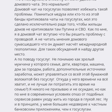
домового чата. Это нормально?
Домовой чат на госуслугах позволяет избежать такой
проблемы. Помниться медуза или кто-то из этой
банды критиковала чаты на госуслугах, мол это
сделано исключительно ради того, чтобы жильцы
домов не критиковали там Путина и СВО. Как по мне,
я в домовой чат вступаю что бы решить проблему с
проводкой. А не читать мнения домового
сумасшедшего что он думает насчёт международной
геополитики. Для таких обсуждений я найду другое
место.
А по поводу госуслуг. Не понимаю как зрелый
мужчина у которого семья, дети, квартира, машина,
дом за городом, работа, дополнительные источники
заработка, может управляться со всей этой бумажной
волокитой без госуслуг. Откуда у него времени на всё
хватит, и не лучше ли потратить это время на
семью?) Я никого не призываю и не осуждаю, но как
по мне в современных условиях отказ от подобных
сервисов равен уходу жить из города в глухой лес. Ну
и в принципе, у меня большее недоверие к частным
банковским приложениям, чем к госуслугам.