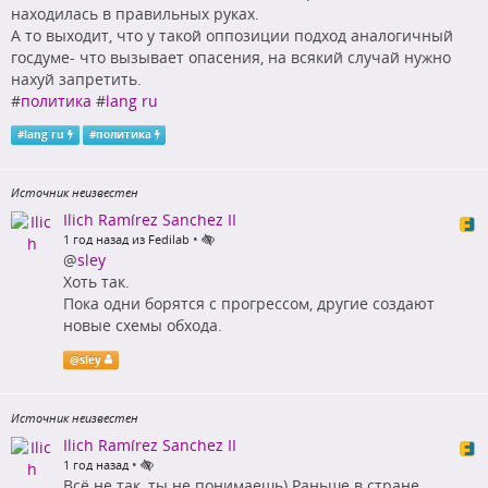
находилась в правильных руках.
А то выходит, что у такой оппозиции подход аналогичный
госдуме- что вызывает опасения, на всякий случай нужно
нахуй запретить.
#
политика
#
lang ru
#
lang ru
#
политика
Источник неизвестен
Ilich Ramírez Sanchez II
•
1 год назад из Fedilab
@
sley
Хоть так.
Пока одни борятся с прогрессом, другие создают
новые схемы обхода.
@
sley
Источник неизвестен
Ilich Ramírez Sanchez II
•
1 год назад
Всё не так, ты не понимаешь) Раньше в стране