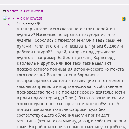
в ответ на Alex Midwest
Alex Midwest
•
1 год назад
А теперь после всего сказанного стоит перейти к
лудитам? Насколько поверхностно суждение, что
лудиты - боролись с технологией? Они ведь сами не
руками ткали. И стоит ли называть "тупым быдлом и
рабской натурой" людей, которые поддерживали
лудитов - например Байрон, Диккенс, Вордсворд,
Карлейль и других, или все таки такие мыли от
поверхностного понимания исторического контекста
того времени? Во первых они боролись с
несправедливостью того, что текущие на тот момент
законы запрещали им организовывать собственное
производство пока не пройдет срок их деятельсности
в роли подмастерья (до 7 лет). Закон ограничивал им
число подмастерьев которые они могли обучать. А
потом появились ткацкие фабрики: куда без
соответствующего обучения могли пойти дети,
женщины (жены тех самых лудитов), и собственно они
сами. Но работали они за намного меньшую прибыль,