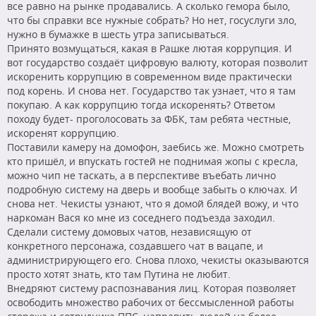
все равно на рынке продавались. А сколько гемора было,
что бы справки все нужные собрать? Но нет, госуслуги зло,
нужно в бумажке в шесть утра записываться.
Принято возмущаться, какая в Рашке лютая коррупция. И
вот государство создаёт цифровую валюту, которая позволит
искоренить коррупцию в современном виде практически
под корень. И снова нет. Государство так узнает, что я там
покупаю. А как коррупцию тогда искоренять? Ответом
походу будет- проголосовать за ФБК, там ребята честные,
искоренят коррупцию.
Поставили камеру на домофон, заебись же. Можно смотреть
кто пришёл, и впускать гостей не поднимая жопы с кресла,
можно чип не таскать, а в перспективе въебать лично
подробную систему на дверь и вообще забыть о ключах. И
снова нет. Чекисты узнают, что я домой блядей вожу, и что
наркоман Вася ко мне из соседнего подъезда заходил.
Сделали систему домовых чатов, независящую от
конкретного персонажа, создавшего чат в вацапе, и
администрирующего его. Снова плохо, чекисты оказываются
просто хотят знать, кто там Путина не любит.
Внедряют систему распознавания лиц. Которая позволяет
освободить множество рабочих от бессмысленной работы