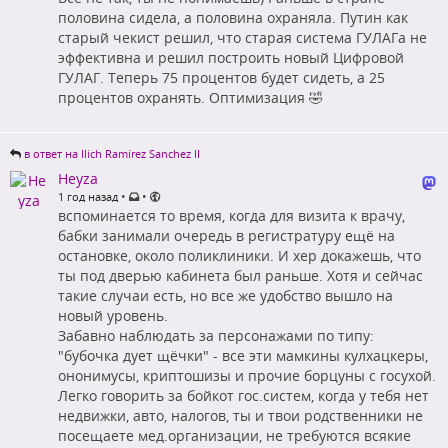
половина сидела, а половина охраняла. Путин как
старый чекист решил, что старая система ГУЛАГа не
эффективна и решил построить новый Цифровой
ГУЛАГ. Теперь 75 процентов будет сидеть, а 25
процентов охранять. Оптимизация 🤣
в ответ на Ilich Ramírez Sanchez II
Heyza
•
•
1 год назад
вспоминается то время, когда для визита к врачу,
бабки занимали очередь в регистратуру ещё на
остановке, около поликлиники. И хер докажешь, что
ты под дверью кабинета был раньше. Хотя и сейчас
такие случаи есть, но все же удобство вышло на
новый уровень.
Забавно наблюдать за персонажами по типу:
"бубочка дует щёчки" - все эти мамкины кулхацкеры,
ононимусы, криптошизы и прочие борцуны с госухой.
Легко говорить за бойкот гос.систем, когда у тебя нет
недвижки, авто, налогов, ты и твои родственники не
посещаете мед.организации, не требуются всякие