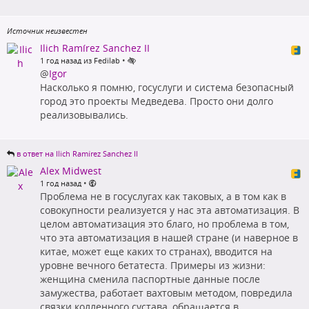
Источник неизвестен
Ilich Ramírez Sanchez II
•
1 год назад из Fedilab
@
Igor
Насколько я помню, госуслуги и система безопасный
город это проекты Медведева. Просто они долго
реализовывались.
в ответ на Ilich Ramírez Sanchez II
Alex Midwest
•
1 год назад
Проблема не в госуслугах как таковых, а в том как в
совокупности реализуется у нас эта автоматизация. В
целом автоматизация это благо, но проблема в том,
что эта автоматизация в нашей стране (и наверное в
китае, может еще каких то странах), вводится на
уровне вечного бетатеста. Примеры из жизни:
женщина сменила паспортные данные после
замужества, работает вахтовым методом, повредила
связки колленного сустава, обращается в