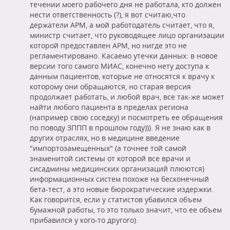
течении моего рабочего дня не работала, кто должен
нести ответственность (?), я вот считаю,что
держатели АРМ, а мой работодатель считает, что я,
министр считает, что руководящее лицо организации
которой предоставлен АРМ, но нигде это не
регламентировано. Касаемо утечки данных: в новое
версии того самого МИАС, конечно нету доступа к
данным пациентов, которые не относятся к врачу к
которому они обращаются, но старая версия
продолжает работать, и любой врач, все так-же может
найти любого пациента в пределах региона
(например свою соседку) и посмотреть ее обращения
по поводу ЗППП в прошлом году))). Я не знаю как в
других отраслях, но в медицине введение
"импортозамещенных" (а точнее той самой
знаменитой системы от которой все врачи и
сисадмины медицинских организаций плюются)
информационных систем похоже на бесконечный
бета-тест, а это новые бюрократические издержки.
Как говорится, если у статистов убавился объем
бумажной работы, то это только значит, что ее объем
прибавился у кого-то другого).