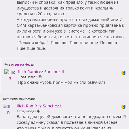
выписки и справки. Как правило, у таких людей из
имущества и достояния только комп и жральня/
сральня в 20 квадратов.
А когда им говоришь про то, что их домашний инет/
СИМ-карта/банковская карточка прочно привязана к
их личности и они уже в "системе", с которой так
пытаются бороться, то в ответ начинается спектакль
"Поляк и кобра": Пшшшш. Пше-пше-пше. Пшшшш.
Пше-пше-пше.
в ответ на Heyza
Ilich Ramírez Sanchez II
•
1 год назад
Про онанимусов, прям мои мысли озвучил)
Источник неизвестен
Ilich Ramírez Sanchez II
•
1 год назад
Вацап для целей домового чата не подходит совсем. Я
соседу админу сказал в подъезде в личной беседе,
что о нём думаю, в отместку он меня удалил из