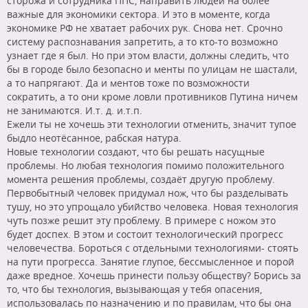
сторожа и сотрудника ППС, направить людей на более
важные для экономики сектора. И это в моменте, когда
экономике РФ не хватает рабочих рук. Снова нет. Срочно
систему распознавания запретить, а то кто-то возможно
узнает где я был. Но при этом власти, должны следить, что
бы в городе было безопасно и менты по улицам не шастали,
а то напрягают. Да и ментов тоже по возможности
сократить, а то они кроме ловли противников Путина ничем
не занимаются. И.т. д. и.т.п.
Ежели ты не хочешь эти технологии отменить, значит тупое
быдло неотёсанное, рабская натура.
Новые технологии создают, что бы решать насущные
проблемы. Но любая технология помимо положительного
момента решения проблемы, создаёт другую проблему.
Первобытный человек придумал нож, что бы разделывать
тушу, но это упрощало убийство человека. Новая технология
чуть позже решит эту проблему. В примере с ножом это
будет доспех. В этом и состоит технологический прогресс
человечества. Бороться с отдельными технологиями- стоять
на пути прогресса. Занятие глупое, бессмысленное и порой
даже вредное. Хочешь принести пользу обществу? Борись за
то, что бы технология, вызывающая у тебя опасения,
использовалась по назначению и по правилам, что бы она