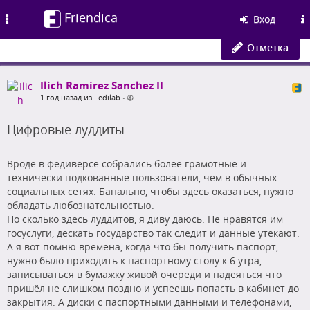
Friendica
Toggle
Вход
navigation
Отметка
Ilich Ramírez Sanchez II
1 год назад из Fedilab
•
Цифровые луддиты
Вроде в федиверсе собрались более грамотные и
технически подкованные пользователи, чем в обычных
социальных сетях. Банально, чтобы здесь оказаться, нужно
обладать любознательностью.
Но сколько здесь луддитов, я диву даюсь. Не нравятся им
госуслуги, дескать государство так следит и данные утекают.
А я вот помню времена, когда что бы получить паспорт,
нужно было приходить к паспортному столу к 6 утра,
записываться в бумажку живой очереди и надеяться что
пришёл не слишком поздно и успеешь попасть в кабинет до
закрытия. А диски с паспортными данными и телефонами,