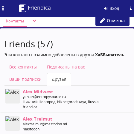
Friendica
Toggle
Вход
navigation
Отметка
Контакты
Friends (57)
Эти контакты взаимно добавлены в друзья
ХаББыватель
.
Все контакты
Подписаны на вас
Ваши подписки
Друзья
Alex Midwest
yanlan@entropysource.ru
Нижний Новгород, Nizhegorodskaya, Russia
friendica
Alex Treimut
alextreimut@mastodon.ml
mastodon