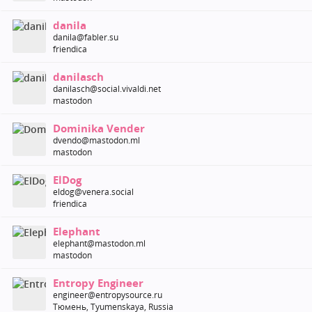
danila
danila@fabler.su
friendica
danilasch
danilasch@social.vivaldi.net
mastodon
Dominika Vender
dvendo@mastodon.ml
mastodon
ElDog
eldog@venera.social
friendica
Elephant
elephant@mastodon.ml
mastodon
Entropy Engineer
engineer@entropysource.ru
Тюмень, Tyumenskaya, Russia