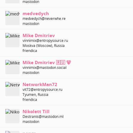
mastodon
medvedych
medvedych@neverwhe.re
mastodon
Mike Dmitriev
vinnimix@entropysource.ru
Moskva (Moscow), Russia
friendica
Mike Dmitriev 🇷🇺 🐻
vinnimix@mastodon.social
mastodon
NetworkMan72
vit72@entropysource.ru
Tyumen, Russia
friendica
Nikolett Till
Destranis@mastodon.ml
mastodon