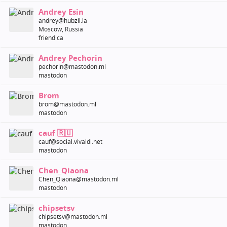
Andrey Esin
andrey@hubzil.la
Moscow, Russia
friendica
Andrey Pechorin
pechorin@mastodon.ml
mastodon
Brom
brom@mastodon.ml
mastodon
cauf 🇷🇺
cauf@social.vivaldi.net
mastodon
Chen_Qiaona
Chen_Qiaona@mastodon.ml
mastodon
chipsetsv
chipsetsv@mastodon.ml
mastodon