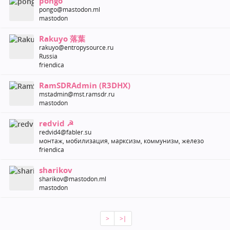
pongo
pongo@mastodon.ml
mastodon
Rakuyo 落葉
rakuyo@entropysource.ru
Russia
friendica
RamSDRAdmin (R3DHX)
mstadmin@mst.ramsdr.ru
mastodon
redvid ☭
redvid4@fabler.su
монтаж, мобилизация, марксизм, коммунизм, железо
friendica
sharikov
sharikov@mastodon.ml
mastodon
>
>∣