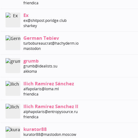
friendica
Ex
ex@shitpost.poridge.club
sharkey
German Tebiev
turbobureaucrat@hachyderm.io
mastodon
grumb
grumb@idealists.su
akkoma
Ilich Ramírez Sánchez
alfapolaris@loma.ml
friendica
Ilich Ramírez Sanchez II
alphapolaris@entropysource.ru
friendica
kurator88
kurator88@mastodon.moscow