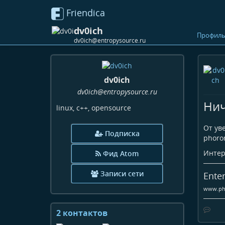
Friendica
dv0ich
Профил
dv0ich@entropysource.ru
dv0ich
dv0ich
@entropysource
.ru
Нич
linux, c++, opensource
От ув
Подписка
phoro
Интер
Фид Atom
Записи сети
Enter
www.ph
2 контактов
Просмотр
контактов