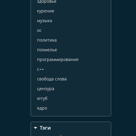
здоровье
курение
музыка
ос
политика
похмелье
программирование
с++
свобода слова
цензура
ютуб
ядро
Тэги