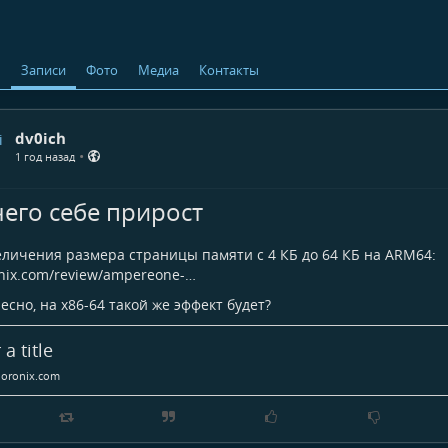
ь
Записи
Фото
Медиа
Контакты
dv0ich
•
1 год назад
его себе прирост
еличения размера страницы памяти с 4 КБ до 64 КБ на ARM64:
nix.com/review/ampereone-…
есно, на x86-64 такой же эффект будет?
 a title
oronix.com