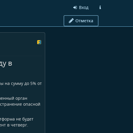
Вход
Отметка
ду в
ы на сумму до 5% от
венный орган
остранение опасной
тформа не будет
нт в четверг.