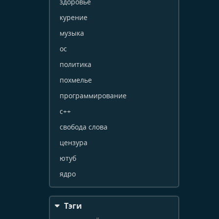
здоровье
курение
музыка
ос
политика
похмелье
программирование
с++
свобода слова
цензура
ютуб
ядро
Тэги