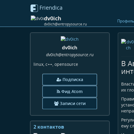
Friendica
dv0ich
Профил
dv0ich@entropysource.ru
dv0ich
dv0ich
@entropysource
.ru
В А
linux, c++, opensource
инт
Подписка
Власт
их гл
Фид Atom
Прави
Записи сети
устан
непра
Регул
ему с
2 контактов
Просмотр
контактов