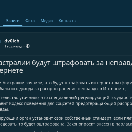
ь
Записи
Фото
Медиа
Контакты
dv0ich
•
1 год назад
встралии будут штрафовать за неправ
ернете
и Австралии заявили, что будут штрафовать интернет-платформ
обального дохода за распространение неправды в Интернете,
тельство уточнило, что специальный регулирующий государст
овит Кодекс поведения для соцсетей предотвращающий распр
вды.
ирующий орган установит свой собственный стандарт, если пла
ледовать, то будет оштрафована. Законопроект внесен в парламе