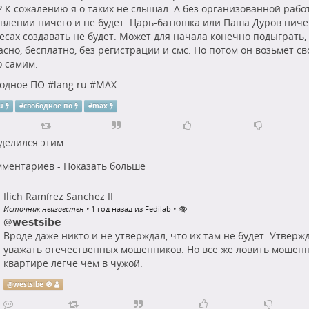
? К сожалению я о таких не слышал. А без организованной рабо
влении ничего и не будет. Царь-батюшка или Паша Дуров ниче
есах создавать не будет. Может для начала конечно подыграть, м
сно, бесплатно, без регистрации и смс. Но потом он возьмет сво
о самим.
одное ПО
#
lang ru
#
MAX
ru
#
свободное по
#
max
делился этим.
мментариев - Показать больше
Ilich Ramírez Sanchez II
•
Источник неизвестен
•
1 год назад из Fedilab
@
𝘄𝗲𝘀𝘁𝘀𝗶𝗯𝗲
Вроде даже никто и не утверждал, что их там не будет. Утверж
уважать отечественных мошенников. Но все же ловить мошенн
квартире легче чем в чужой.
@
westsibe 🚫