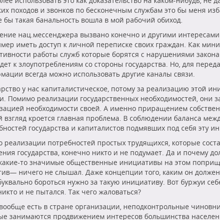
лее использовать это как доказательство на каком-нибудь, не дай
ких походов и звонков по бесконечным службам это бы меня изба
е бы такая банальность вошла в мой рабочий обиход.
ение нац.мессенджера вызвано конечно и другими интересами 
мер иметь доступ к личной переписке своих граждан. Как ми
тивности работы служб которые борятся с нарушениями закона
дет к злоупотреблениям со стороны государства. Но, для перед
мации всегда можно использовать другие каналы связи.
арство у нас капиталистическое, потому за реализацию этой и
и. Помимо реализации государственных необходимостей, они з
зацией необходимости своей. А именно приращением собственн
й взгляд кроется главная проблема. В соблюдении баланса меж
бностей государства и капиталистов подмявших под себя эту и
 о реализации потребностей простых трудящихся, которые сос
ения государства, конечно никто и не подумает. Да и почему д
какие-то значимые общественные инициативы на этом поприще
тив— ничего не слышал. Даже концепции того, каким он долже
 буквально бороться нужно за такую инициативу. Вот буржуи себе
никто и не пытался. Так чего жаловаться?
 вообще есть в стране организации, неподконтрольные чиновни
ые занимаются продвижением интересов большинства населен