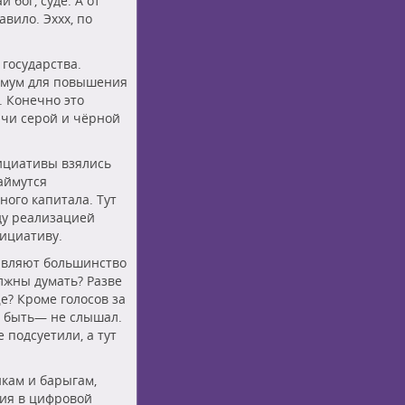
 бог, суде. А от
вило. Эххх, по
государства.
нимум для повышения
. Конечно это
ачи серой и чёрной
нициативы взялись
аймутся
ого капитала. Тут
ду реализацией
нициативу.
тавляют большинство
олжны думать? Разве
? Кроме голосов за
н быть— не слышал.
 подсуетили, а тут
кам и барыгам,
ия в цифровой