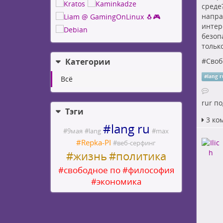
среде
напра
интер
безопа
тольк
Категории
#
Своб
#
lang 
Всё
rur
по
Тэги
3 ко
#
lang ru
#
9мая
#
lang
#
max
#
Repka-PI
#
веб-серфинг
#
жизнь
#
политика
#
свободное по
#
философия
#
экономика