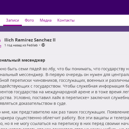
ь
Записи
Фото
Медиа
Контакты
Ilich Ramírez Sanchez II
•
1 год назад из Fedilab
ональный месенджер
жно быть семи пядей во лбу, что бы понимать, что государству 
нальный мессенджер. В-первую очередь он нужен для централ
бной переписки чиновников, госслужащих, военных и различны
одействующих с государством. Чтобы служебная информация б
рентов государства на международной арене и в тоже время ле
арства. Условно, поставил лайк в переписке= заключил служебн
являться доказательством в суде.
 мне, как представителю как раз таких госслужащих. Появление
нджера существенно облегчит работу. Все эти вацапы и телег
о, но я не могу ссылаться на переписку в них перед своими на