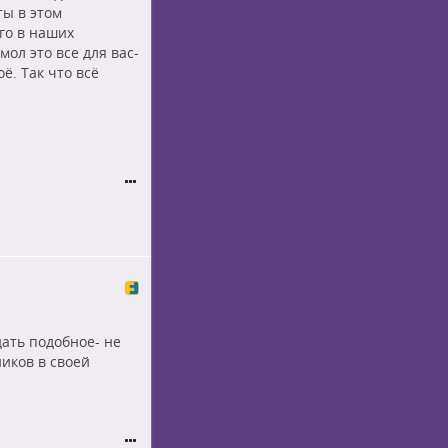
ты в этом
го в наших
ол это все для вас-
ё. Так что всё
дать подобное- не
иков в своей