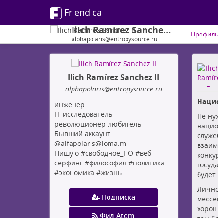
Friendica
Ilich Ramírez Sanchez II
Профил
alphapolaris@entropysource.ru
Ilich Ramírez Sanchez II
alphapolaris
@entropysource
.ru
Наци
инженер
IT-исследователь
Не ну
революционер-любитель
нацио
Бывший аккаунт:
служе
@alfapolaris@loma.ml
взаим
Пишу о #свободное_ПО #веб-
конку
серфинг #философия #политика
госуд
#экономика #жизнь
будет 
Лично
Подписка
мессе
хорош
Фид Atom