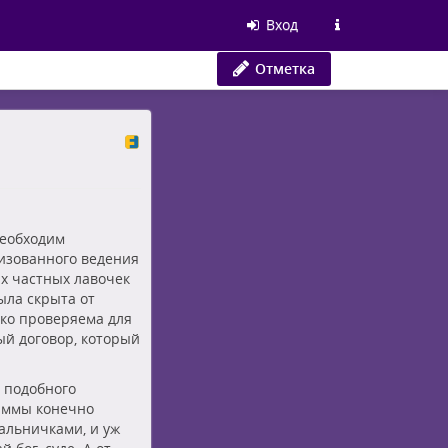
Вход
Отметка
необходим
изованного ведения
х частных лавочек
ыла скрыта от
гко проверяема для
ый договор, который
 подобного
раммы конечно
чальничками, и уж