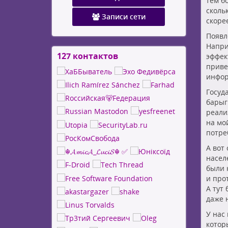
тем бо
сколь
Записи сети
скоре
Появл
Напри
127 контактов
Просмотр
эффек
контактов
приве
инфор
Госуд
барыг
реали
на мо
потре
А вот
насел
были 
и про
А тут
даже 
У нас
котор