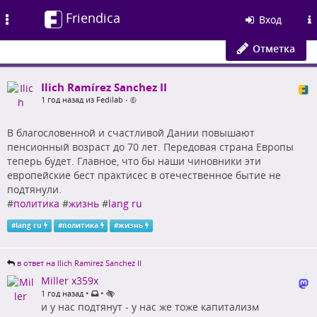
Friendica
Toggle
Вход
navigation
Отметка
Ilich Ramírez Sanchez II
1 год назад из Fedilab
•
В благословенной и счастливой Дании повышают
пенсионный возраст до 70 лет. Передовая страна Европы
теперь будет. Главное, что бы наши чиновники эти
европейские бест практисес в отечественное бытие не
подтянули.
#
политика
#
жизнь
#
lang ru
#
lang ru
#
политика
#
жизнь
в ответ на Ilich Ramírez Sanchez II
Miller x359x
•
•
1 год назад
и у нас подтянут - у нас же тоже капитализм