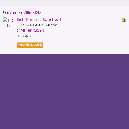
в ответ на Miller x359x
Ilich Ramírez Sanchez II
•
1 год назад из Fedilab
@
Miller x359x
Это да)
@
Miller x359x