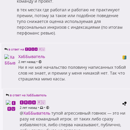
команду и проект.
в тех местах где работал и работаю не практикуют
премии, потому за такое или подобное поведение
тупо снижается оценка используемая для
персональных инкризов с индексациями (по итогам
перфоманс ревью).
в ответ на 🅴🆁🆄🅰 🇷🇺
ХаББыватель
•
2 лет назад
Ни я ни моё начальство половину написанных тобой
слов не знает, и премии у меня никакой нет. Так что
страшилка мимо кассы.
в ответ на ХаББыватель
🅴🆁🆄🅰 🇷🇺
•
•
2 лет назад
@
ХаББыватель
тупой агрессивный говнюк — это ни
разу не командный игрок. от таких либо сразу
избавляются, либо сперва наказывают, публично,