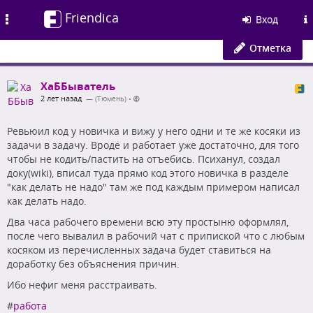
Friendica
Toggle
Вход
navigation
Отметка
ХаББыватель
2 лет назад
— (Тюмень)
•
Ревьюил код у новичка и вижу у него одни и те же косяки из
задачи в задачу. Вроде и работает уже достаточно, для того
чтобы не кодить/пастить на отъебись. Психанул, создал
доку(wiki), вписал туда прямо код этого новичка в разделе
"как делать не надо" там же под каждым примером написал
как делать надо.
Два часа рабочего времени всю эту простыню оформлял,
после чего вывалил в рабочий чат с припиской что с любым
косяком из перечисленных задача будет ставиться на
доработку без объяснения причин.
Ибо нефиг меня расстраивать.
#
работа