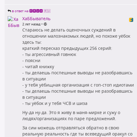
в ответ на 🅴🆁🆄🅰 🇷🇺
ХаББыватель
•
2 лет назад
Стараюсь не делать оценочных суждений в
отношении малознакомых людей, но похоже уёбок
здесь ты:
краткий пересказ предыдущих 256 серий:
- ты агрессивный говнюк
- поясни
- читай книжку
- ты делаешь поспешные выводы не разобравшись
в ситуации
- у тебя уёбищная организация с гоп-стоп идиотами
- ты делаешь поспешные выводы не разобравшись
в ситуации
- ты уёбок и у тебя ЧСВ и шиза
Ну-да ну-да. Это я живу в маня-мирке и сужу о
людях/организациях по паре предложений.
За сим можешь отправляться обратно в свою
реальную реальность где ты всеведущий оракул со