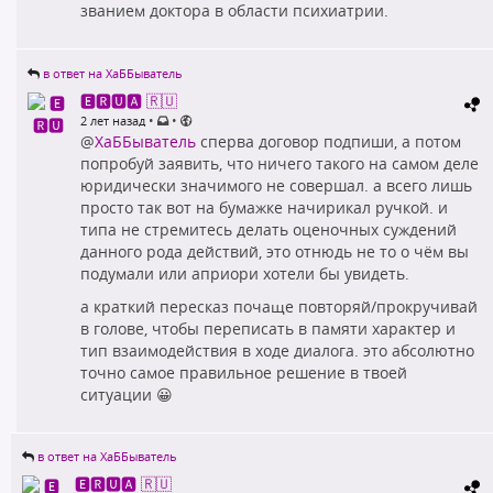
званием доктора в области психиатрии.
в ответ на ХаББыватель
🅴🆁🆄🅰 🇷🇺
•
•
2 лет назад
@
ХаББыватель
сперва договор подпиши, а потом
попробуй заявить, что ничего такого на самом деле
юридически значимого не совершал. а всего лишь
просто так вот на бумажке начирикал ручкой. и
типа не стремитесь делать оценочных суждений
данного рода действий, это отнюдь не то о чём вы
подумали или априори хотели бы увидеть.
а краткий пересказ почаще повторяй/прокручивай
в голове, чтобы переписать в памяти характер и
тип взаимодействия в ходе диалога. это абсолютно
точно самое правильное решение в твоей
ситуации 😀
в ответ на ХаББыватель
🅴🆁🆄🅰 🇷🇺