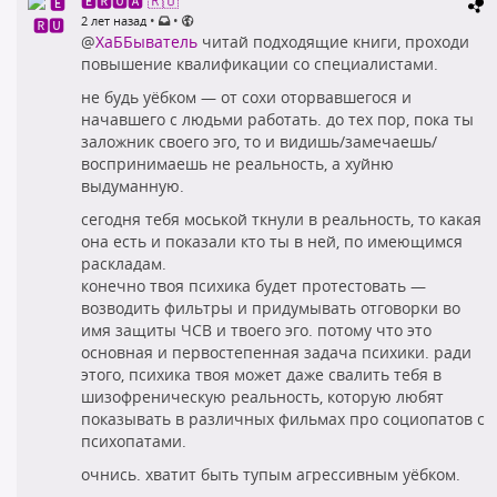
🅴🆁🆄🅰 🇷🇺
•
•
2 лет назад
@
ХаББыватель
читай подходящие книги, проходи
повышение квалификации со специалистами.
не будь уёбком — от сохи оторвавшегося и
начавшего с людьми работать. до тех пор, пока ты
заложник своего эго, то и видишь/замечаешь/
воспринимаешь не реальность, а хуйню
выдуманную.
сегодня тебя моськой ткнули в реальность, то какая
она есть и показали кто ты в ней, по имеющимся
раскладам.
конечно твоя психика будет протестовать —
возводить фильтры и придумывать отговорки во
имя защиты ЧСВ и твоего эго. потому что это
основная и первостепенная задача психики. ради
этого, психика твоя может даже свалить тебя в
шизофреническую реальность, которую любят
показывать в различных фильмах про социопатов с
психопатами.
очнись. хватит быть тупым агрессивным уёбком.