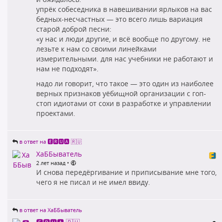
упрёк собеседника в навешивании ярлыков на вас
бедных-несчастных — это всего лишь вариация
старой доброй песни:
«у нас и люди другие, и всё вообще по другому. не
лезьте к нам со своими линейками
измерительными. для нас учебники не работают и
нам не подходят».
надо ли говорит, что такое — это один из наиболее
верных признаков уёбищной организации с гоп-
стоп идиотами от сохи в разработке и управлении
проектами.
в ответ на 🅴🆁🆄🅰 🇷🇺
ХаББыватель
•
2 лет назад
И снова передёргивание и приписывание мне того,
чего я не писал и не имел ввиду.
в ответ на ХаББыватель