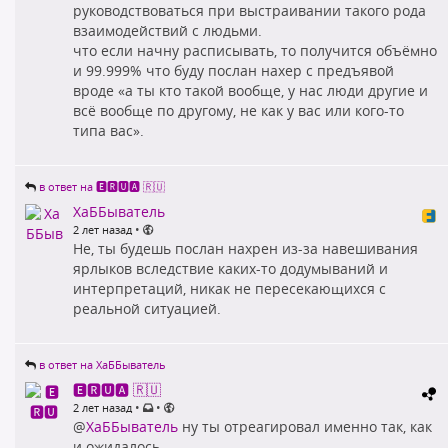
руководствоваться при выстраивании такого рода
взаимодействий с людьми.
что если начну расписывать, то получится объёмно
и 99.999% что буду послан нахер с предъявой
вроде «а ты кто такой вообще, у нас люди другие и
всё вообще по другому, не как у вас или кого-то
типа вас».
в ответ на 🅴🆁🆄🅰 🇷🇺
ХаББыватель
•
2 лет назад
Не, ты будешь послан нахрен из-за навешивания
ярлыков вследствие каких-то додумываний и
интерпретаций, никак не пересекающихся с
реальной ситуацией.
в ответ на ХаББыватель
🅴🆁🆄🅰 🇷🇺
•
•
2 лет назад
@
ХаББыватель
ну ты отреагировал именно так, как
и ожидалось.