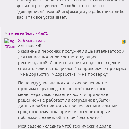
до сих пор не уволен. То либо что-то не то с
"доведением" нужной инфомации до работника, либо
вас и так все устраивает.
в ответ на NetworkMan72
ХаББыватель
•
2 лет назад
Указанный персонаж послужил лишь катализатором
для написания мной соответствующих
рекомендаций. С помощью них я надеюсь в целом
снизить количество циклов "на проверку -> проверка
-> на доработку -> доработка -> на проверку".
По поводу увольнения - я таких решений не
принимаю, руководство по отчётам из таск
менеджера само делает выводы и принимает
решение - не работает ли сотрудник в убыток.
Данный работник хоть и прошёл испытательный
срок, но к нему пока применяются некоторые
поблажки с надеждой что он "разгонится".
Моя задача - следить чтоб технический долг в