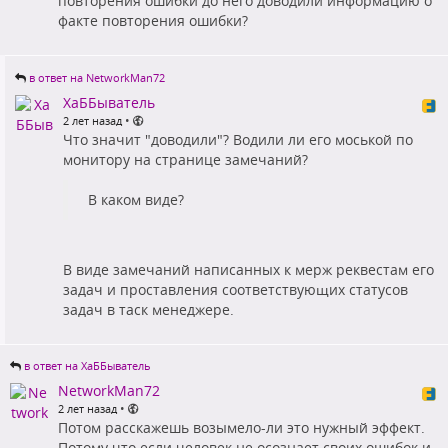
повторения ошибки до него доводили информацию о
факте повторения ошибки?
в ответ на NetworkMan72
ХаББыватель
•
2 лет назад
Что значит "доводили"? Водили ли его моськой по
монитору на странице замечаний?
В каком виде?
В виде замечаний написанных к мерж реквестам его
задач и проставления соответствующих статусов
задач в таск менеджере.
в ответ на ХаББыватель
NetworkMan72
•
2 лет назад
Потом расскажешь возымело-ли это нужный эффект.
Потому что если человек не осознает своих ошибок и