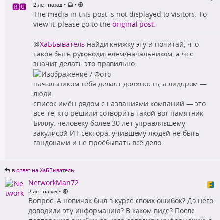
•
•
2 лет назад
The media in this post is not displayed to visitors. To
view it, please go to the
original post
.
@
ХаББыватель
найди книжку эту и почитай, что
такое быть руководителем/начальником, а что
значит делать это правильно.
начальником тебя делает должность, а лидером —
люди.
список имён рядом с названиями компаний — это
все те, кто решили сотворить такой вот памятник
Биллу. человеку более 30 лет управлявшему
закулисой ИТ-сектора. учившему людей не быть
гандонами и не проёбывать всё дело.
в ответ на ХаББыватель
NetworkMan72
•
2 лет назад
Вопрос. А новичок был в курсе своих ошибок? До него
доводили эту информацию? В каком виде? После