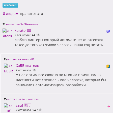
#
работа
8 людям
нравится это
в ответ на ХаББыватель
kurator88
•
•
2 лет назад
люблю линтеры который автоматически отсекают
такое до того как живой человек начал код читать
в ответ на kurator88
ХаББыватель
•
2 лет назад
У нас с этим всё сложно по многим причинам. В
частности нет специального человека, который бы
занимался автоматизацией разработки.
в ответ на ХаББыватель
cauf 🇷🇺
•
•
2 лет назад