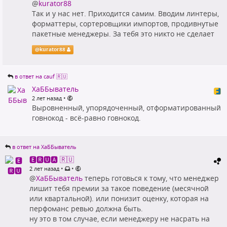
@
kurator88
Так и у нас нет. Приходится самим. Вводим линтеры,
форматтеры, сортеровщики импортов, продивнутые
пакетные менеджеры. За тебя это никто не сделает
@
kurator88
в ответ на cauf 🇷🇺
ХаББыватель
•
2 лет назад
Выровненный, упорядоченный, отформатированный
говнокод - всё-равно говнокод.
в ответ на ХаББыватель
🅴🆁🆄🅰 🇷🇺
•
•
2 лет назад
@
ХаББыватель
теперь готовься к тому, что менеджер
лишит тебя премии за такое поведение (месячной
или квартальной). или понизит оценку, которая на
перфоманс ревью должна быть.
ну это в том случае, если менеджеру не насрать на