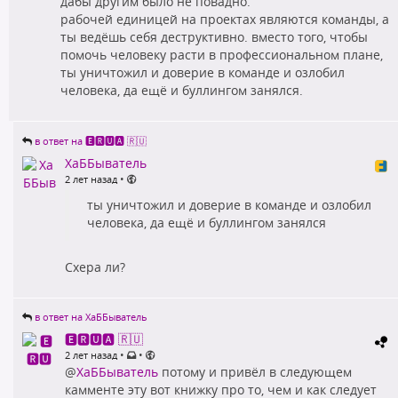
дабы другим было не повадно.
рабочей единицей на проектах являются команды, а
ты ведёшь себя деструктивно. вместо того, чтобы
помочь человеку расти в профессиональном плане,
ты уничтожил и доверие в команде и озлобил
человека, да ещё и буллингом занялся.
в ответ на 🅴🆁🆄🅰 🇷🇺
ХаББыватель
•
2 лет назад
ты уничтожил и доверие в команде и озлобил
человека, да ещё и буллингом занялся
Схера ли?
в ответ на ХаББыватель
🅴🆁🆄🅰 🇷🇺
•
•
2 лет назад
@
ХаББыватель
потому и привёл в следующем
камменте эту вот книжку про то, чем и как следует