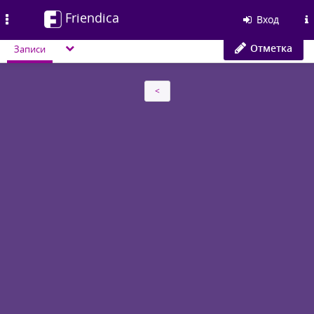
Friendica
Toggle
Вход
navigation
Отметка
Записи
<