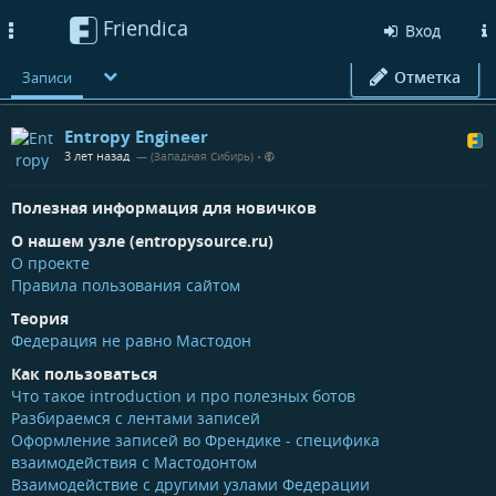
Friendica
Toggle
Вход
navigation
Отметка
Записи
Entropy Engineer
3 лет назад
— (Западная Сибирь)
•
Полезная информация для новичков
О нашем узле (entropysource.ru)
О проекте
Правила пользования сайтом
Теория
Федерация не равно Мастодон
Как пользоваться
Что такое introduction и про полезных ботов
Разбираемся с лентами записей
Оформление записей во Френдике - специфика
взаимодействия с Мастодонтом
Взаимодействие с другими узлами Федерации