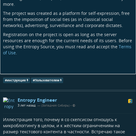
more.
The project was created as a platform for self-expression, free
from the imposition of social ties (as in classical social
networks), advertising, surveillance and corporate dictates.
Registration on the project is open as long as the server
resources are enough for the current needs of its users. Before
using the Entropy Source, you must read and accept the
Terms
of Use
.
#
инструкция
#
Пользователям
Entropy Engineer
3 лет назад
— (Западная Сибирь)
•
Иллюстрация того, почему я со скепсисом отношусь к
микроблоггингу в целом, и к жёстким ограничениям на
размер текстового контента в частности. Встречаю такое