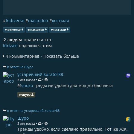
#
fediverse
#
mastodon
#
костыли
#
fediverse
#
mastodon
#
костыли
2 людям
нравится это
Kirizaki
поделился этим.
4 комментариев - Показать больше
в ответ на Шуро
устаревший kurator88
•
•
3 лет назад
@
shuro
треды не удобно для мощно-блогинга
@
Шуро
в ответ на устаревший kurator88
Шуро
•
•
3 лет назад
Тренды удобно, если сделано правильно. Тот же ЖЖ,