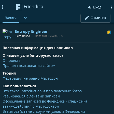
Friendica
Toggle
Вход
navigation
Отметка
Записи
Entropy Engineer
3 лет назад
— (Западная Сибирь)
•
Полезная информация для новичков
О нашем узле (entropysource.ru)
О проекте
Правила пользования сайтом
Теория
Федерация не равно Мастодон
Как пользоваться
Что такое introduction и про полезных ботов
Разбираемся с лентами записей
Оформление записей во Френдике - специфика
взаимодействия с Мастодонтом
Взаимодействие с другими узлами Федерации