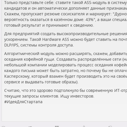
Только представьте себе: ставите такой ASS-модуль в систему
кандидатов и он автоматически дополняет данные признака
Скажем, пропускает резюме сосискателя и маркирует: "Дурной
вероятность оказаться в казённом доме: 43%", а ваши специ
готовый результат и принимают к сведению.
Для предприятий создать высокопроизводительные решени
ускорением. Такой Hardware ASS можно будет ставить на почт
DLP/IPS, системы контроля доступа.
Алгоритмический модуль можно расширять, скажем, добавить
оседания кофейной гущи. Создавать распределённые сети (н
небольшой компании моделировать процесс оседания кофей
каждого письма может быть затратно, но почему бы не оплач
Касперскому, который взамен будет производить это на своё
сервисе и выдавать готовые образы).
Считаю, что это здорово подтолкнуло бы современную ИТ-от
текущие запросы клиентов. Ищу инвесторов.
#
ИдеяДляСтартапа