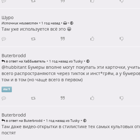
Шуро
•
•
Источник неизвестен
•
1 год назад
Там уже используется всё это 😀
Buterbrodd
•
•
в ответ на ХаББыватель
1 год назад из Tusky
@hubbitant Бумеры вполне могут покупать эти карточки, учит
всего распространяются через тикток и инст*гр#
м
, а у бумеро
том и в том (но чаще всего в первом)
#
м
Buterbrodd
•
•
в ответ на Buterbrodd
1 год назад из Tusky
Там даже видео-открытки в стилистике тех самых культовых от
постят