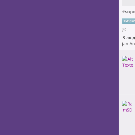
#
марк
#
марк
3 лю
jan An