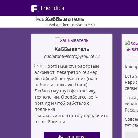
Friendica
ХаББыватель
hubbitant@entropysource.ru
ХаББыватель
hubbitant
@entropysource
.ru
🇷🇺 Программист, крафтовый
Как п
алконафт, пека/ретро-геймер,
Есть 
лютейший виндузятник (но в
нарис
работе использую Linux).
связы
Люблю научную фантастику,
технологии, OpenSource, self-
То ли
hosting и чтоб работало с
копан
полпинка.
Раскл
Пытаюсь хоть что-то упорядочить
Совсе
в своей жизни.
тут св
Подписка