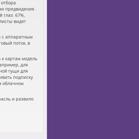
 отбора
ми предвидения.
 глаз: 67%,
алисты видят
я с аппаратным
овый поток, в
 к картам модель
апример, для
ной гущи для
ивать подписку
м облачном
расль и развило