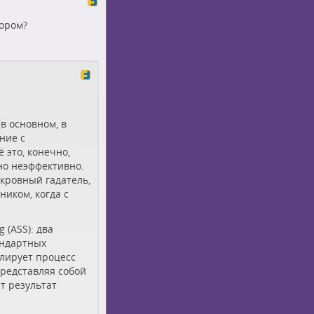
тором?
в основном, в
ние с
 это, конечно,
но неэффективно.
окровный гадатель,
ником, когда с
 (ASS): два
андартных
лирует процесс
представляя собой
т результат