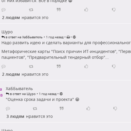
от них избавится. Всё в порядке 😁
2 людям
нравится это
Шуро
•
•
•
в ответ на ХаББыватель
1 год назад
Надо развить идею и сделать варианты для профессионально
Метафорические карты "Поиск причин ИТ-инцидентов", "Перв
пациентов", "Предварительный тендерный отбор"...
2 людям
нравится это
ХаББыватель
•
•
в ответ на Шуро
1 год назад
"Оценка срока задачи и проекта" 😁
3 людям
нравится это
Шуро