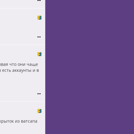
ывая что они чаще
в есть аккаунты и в
крыток из ватсапа