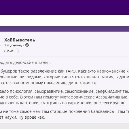
ХаББыватель
•
1 год назад
(Тюмень)
родать дедовские штаны.
у бумеров такое развлечение как ТАРО. Какие-то наркоманские 
ованные шизоидами, которые типа что-то значат, магия, гадания
ваться современному поколению, дичь какая-то.
 дело психология, саморазвитие, самопознание, селфбилдинг там
ие в себе. В этом нам помогут Метафорические Ассоциативные 
адываешь карточки, смотришь на картиночки, рефлексируешь.
м не тоже самое чем там старшие поколения баловались - там т
ет науки. Ну вроде как.