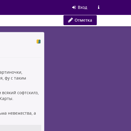
Вход
Отметка
картиночки,
, фу с таким
 всякий софтскилз,
Карты.
ьма невежества, а