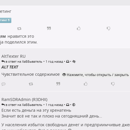
етинг
етинг
дям
нравится это
ja
поделился этим.
AltTexter RU
•
•
•
в ответ на ХаББыватель
1 год назад
ALT TEXT
Чувствительное содержимое
Нажмите, чтобы открыть / закрыть
RamSDRAdmin (R3DHX)
•
•
•
в ответ на ХаББыватель
1 год назад
Если есть деньга на эту хренатень
Значит всё не так и плохо на сегодняшний день…
У населения избыток свободных денег и предприимчивые дж