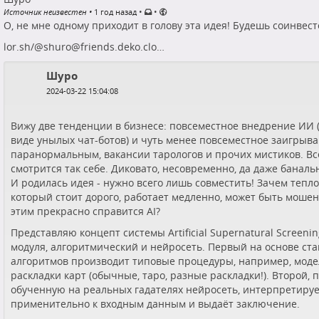
•
•
Источник неизвестен
•
1 год назад
О, не мне одному приходит в голову эта идея! Будешь соинвес
lor.sh/@shuro@friends.deko.clo…
Шуро
2024-03-22 15:04:08
Вижу две тенденции в бизнесе: повсеместное внедрение ИИ (
виде унылых чат-ботов) и чуть менее повсеместное заигрыва
паранормальным,
вакансии тарологов
и прочих мистиков. Всё
смотрится так себе. Диковато, несовременно, да даже баналь
И родилась идея - нужно всего лишь совместить! Зачем тепл
который стоит дорого, работает медленно, может быть мошен
этим прекрасно справится AI?
Представляю концепт системы Artificial Supernatural Screening
модуля, алгоритмический и нейросеть. Первый на основе ст
алгоритмов производит типовые процедуры, например, моде
раскладки карт (обычные, таро, разные раскладки!). Второй, 
обученную на реальных гадателях нейросеть, интерпретируе
применительно к входным данным и выдаёт заключение.