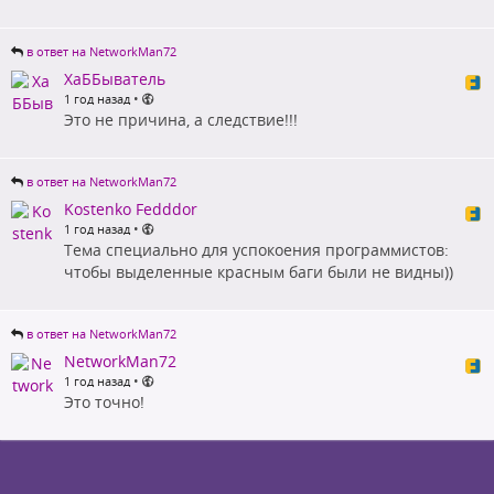
в ответ на NetworkMan72
ХаББыватель
•
1 год назад
Это не причина, а следствие!!!
в ответ на NetworkMan72
Kostenko Fedddor
•
1 год назад
Тема специально для успокоения программистов:
чтобы выделенные красным баги были не видны))
в ответ на NetworkMan72
NetworkMan72
•
1 год назад
Это точно!