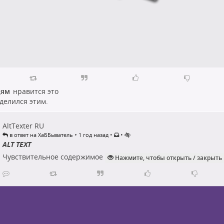
дям
нравится это
делился этим.
AltTexter RU
•
•
•
в ответ на ХаББыватель
1 год назад
ALT TEXT
Чувствительное содержимое
Нажмите, чтобы открыть / закрыть