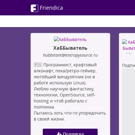
Friendica
ХаББыватель
hubbitant
@entropysource
.ru
🇷🇺 Программист, крафтовый
Подпи
алконафт, пека/ретро-геймер,
лютейший виндузятник (но в
работе использую Linux).
Люблю научную фантастику,
технологии, OpenSource, self-
hosting и чтоб работало с
полпинка.
Пытаюсь хоть что-то упорядочить
в своей жизни.
Подписка