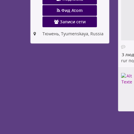
Фид Atom
Записи сети
Тюмень, Tyumenskaya, Russia
3 лю
rur
по