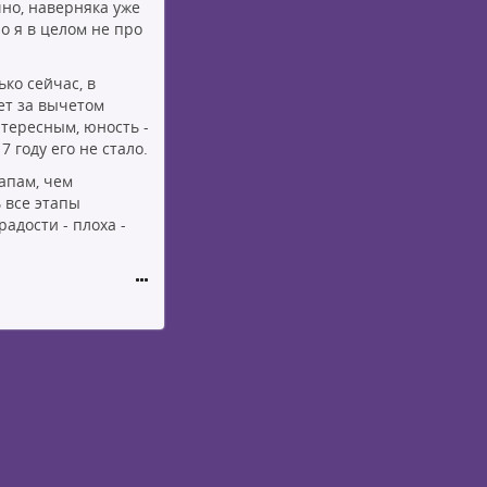
но, наверняка уже
о я в целом не про
ько сейчас, в
жет за вычетом
нтересным, юность -
7 году его не стало.
апам, чем
 все этапы
адости - плоха -