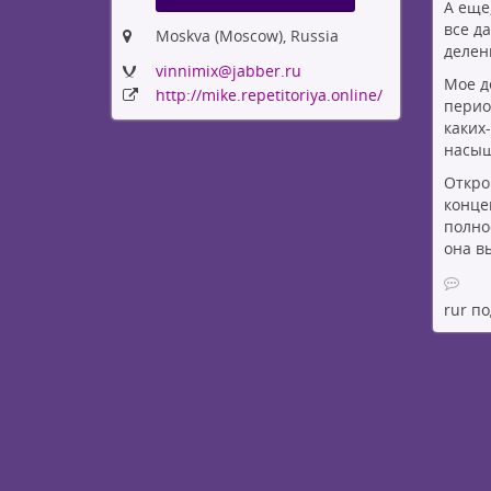
А еще
все д
Moskva (Moscow), Russia
делени
vinnimix
@jabber
.ru
Мое де
http:
/
/mike
.repetitoriya
.online
/
перио
каких
насыще
Откро
конце
полнос
она в
rur
по