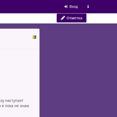
Вход
Отметка
азу наступает
о я пока не знаю