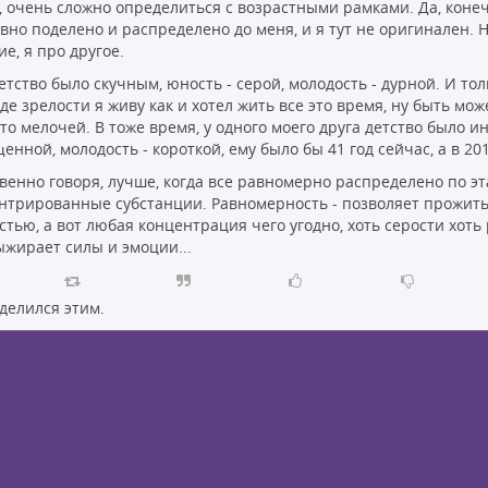
, очень сложно определиться с возрастными рамками. Да, конеч
авно поделено и распределено до меня, и я тут не оригинален. Н
е, я про другое.
тство было скучным, юность - серой, молодость - дурной. И тол
де зрелости я живу как и хотел жить все это время, ну быть мо
-то мелочей. В тоже время, у одного моего друга детство было и
нной, молодость - короткой, ему было бы 41 год сейчас, а в 201
венно говоря, лучше, когда все равномерно распределено по эт
нтрированные субстанции. Равномерность - позволяет прожить
тью, а вот любая концентрация чего угодно, хоть серости хоть р
ыжирает силы и эмоции...
делился этим.