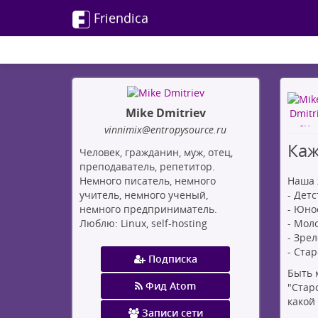
Friendica
Mike Dmitriev
vinnimix
@entropysource
.ru
Каж
Человек, гражданин, муж, отец,
преподаватель, репетитор.
Наша 
Немного писатель, немного
- Детс
учитель, немного ученый,
- Юно
немного предприниматель.
- Мол
Люблю: Linux, self-hosting
- Зрел
- Стар
Подписка
Быть 
Фид Atom
"Стар
какой
Записи сети