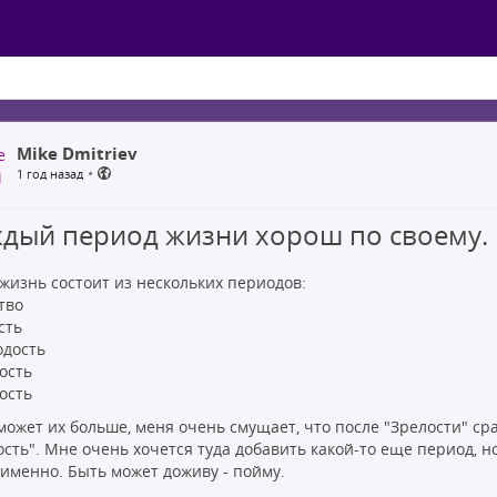
Mike Dmitriev
•
1 год назад
дый период жизни хорош по своему.
жизнь состоит из нескольких периодов:
тво
сть
одость
ость
ость
может их больше, меня очень смущает, что после "Зрелости" ср
ость". Мне очень хочется туда добавить какой-то еще период, н
 именно. Быть может доживу - пойму.