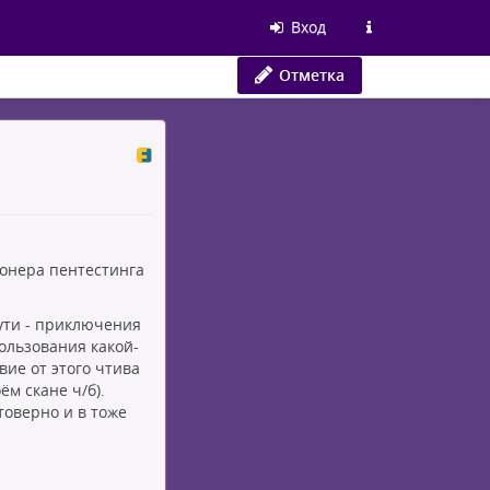
Вход
Отметка
пионера пентестинга
ути - приключения
ользования какой-
ие от этого чтива
м скане ч/б).
стоверно и в тоже