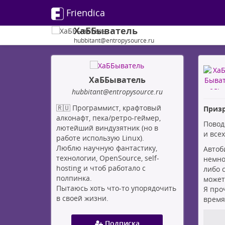
Friendica
ХаББыватель
hubbitant@entropysource.ru
ХаББыватель
hubbitant
@entropysource
.ru
🇷🇺 Программист, крафтовый
Призр
алконафт, пека/ретро-геймер,
Повод 
лютейший виндузятник (но в
и всех
работе использую Linux).
Люблю научную фантастику,
Автоб
технологии, OpenSource, self-
немно
hosting и чтоб работало с
либо 
полпинка.
может
Пытаюсь хоть что-то упорядочить
Я проч
в своей жизни.
время
Подписка