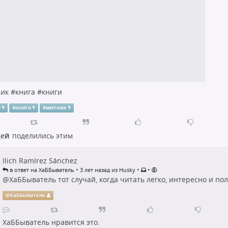
ик
#
книга
#
книги
и
#
книга
#
митник
дей
поделились этим
Ilich Ramírez Sánchez
•
•
•
в ответ на ХаББыватель
3 лет назад из Husky
@
ХаББыватель
тот случай, когда читать легко, интересно и пол
@
ХаББыватель
ХаББыватель
нравится это.