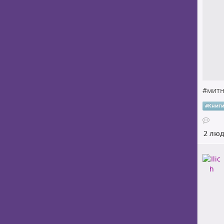
#
митн
#
Книг
2 лю