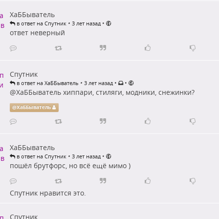
ХаББыватель
•
•
в ответ на Спутник
3 лет назад
ответ неверный
Спутник
•
•
•
в ответ на ХаББыватель
3 лет назад
@
ХаББыватель
хиппари, стиляги, модники, снежинки?
@
ХаББыватель
ХаББыватель
•
•
в ответ на Спутник
3 лет назад
пошёл брутфорс, но всё ещё мимо )
Спутник
нравится это.
Спутник