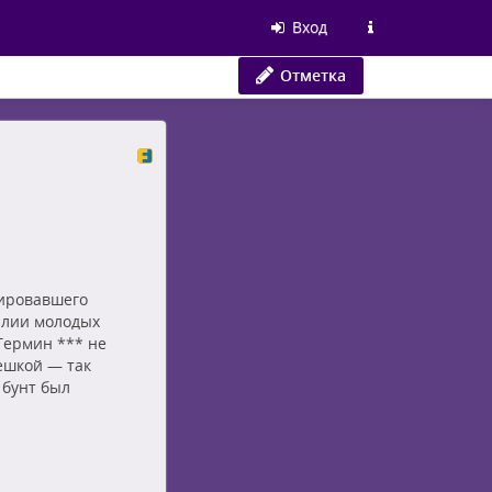
Вход
Отметка
мировавшего
алии молодых
Термин *** не
ешкой — так
 бунт был