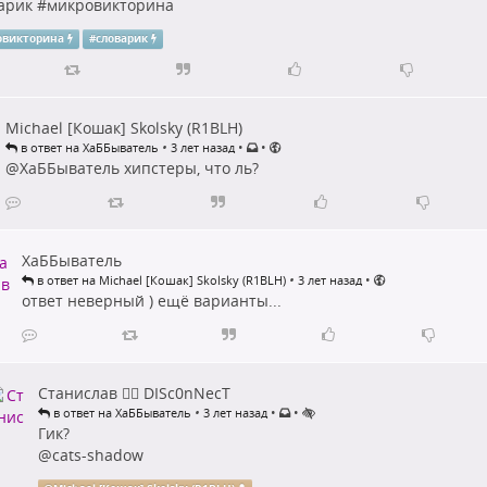
арик
#
микровикторина
овикторина
#
словарик
Michael [Кошак] Skolsky (R1BLH)
•
•
•
в ответ на ХаББыватель
3 лет назад
@
ХаББыватель
хипстеры, что ль?
ХаББыватель
•
•
в ответ на Michael [Кошак] Skolsky (R1BLH)
3 лет назад
ответ неверный ) ещё варианты...
Станислав 🏴‍☠️ DISc0nNecT
•
•
•
в ответ на ХаББыватель
3 лет назад
Гик?
@
cats-shadow