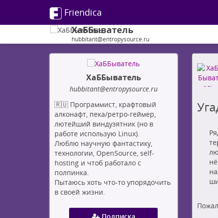
Friendica
ХаББыватель
hubbitant@entropysource.ru
ХаББыватель
hubbitant
@entropysource
.ru
Уга
🇷🇺 Программист, крафтовый
алконафт, пека/ретро-геймер,
лютейший виндузятник (но в
Ря
работе использую Linux).
те
Люблю научную фантастику,
лю
технологии, OpenSource, self-
нё
hosting и чтоб работало с
на
полпинка.
ши
Пытаюсь хоть что-то упорядочить
в своей жизни.
Пожал
Подписка