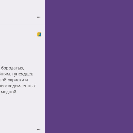
 бородатых,
ням, тунеядцев
ой окраски и
неосведомленных
 модной