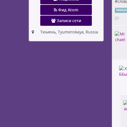
#
слов
Фид Atom
#
Микр
Записи сети
Тюмень, Tyumenskaya, Russia