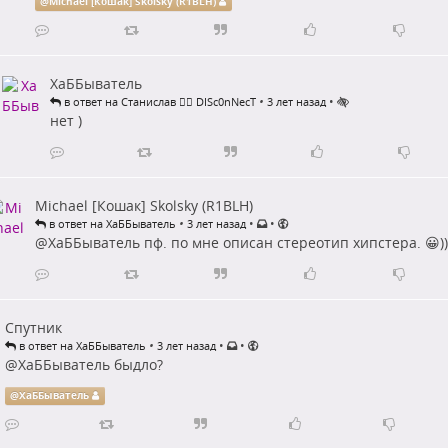
@
Michael [Кошак] Skolsky (R1BLH)
ХаББыватель
•
•
в ответ на Станислав 🏴‍☠️ DISc0nNecT
3 лет назад
нет )
Michael [Кошак] Skolsky (R1BLH)
•
•
•
в ответ на ХаББыватель
3 лет назад
@
ХаББыватель
пф. по мне описан стереотип хипстера. 😀))
Спутник
•
•
•
в ответ на ХаББыватель
3 лет назад
@
ХаББыватель
быдло?
@
ХаББыватель