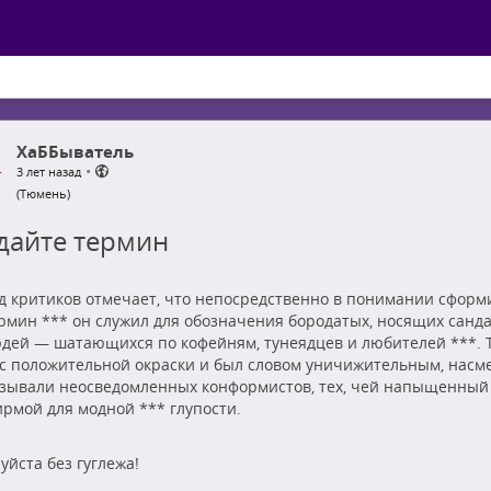
ХаББыватель
•
3 лет назад
(Тюмень)
дайте термин
д критиков отмечает, что непосредственно в понимании сфор
рмин *** он служил для обозначения бородатых, носящих санд
дей — шатающихся по кофейням, тунеядцев и любителей ***. 
с положительной окраски и был словом уничижительным, насм
зывали неосведомленных конформистов, тех, чей напыщенный
рмой для модной *** глупости.
уйста без гуглежа!