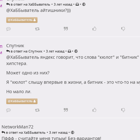
•
•
•
в ответ на ХаББыватель
3 лет назад
@
ХаББыватель
айтишники?)))
@
ХаББыватель
Спутник
•
•
•
в ответ на Спутник
3 лет назад
@
ХаББыватель
яндекс говорит, что слова "кюлот" и "битник
хипстера.
Может одно из них?
Я "кюлот" слышу впервые в жизни, а битник - это что-то на 
Но мало ли.
@
ХаББыватель
NetworkMan72
•
•
в ответ на ХаББыватель
3 лет назад
Пффф - считайте меня тупым! Без-вариантов!