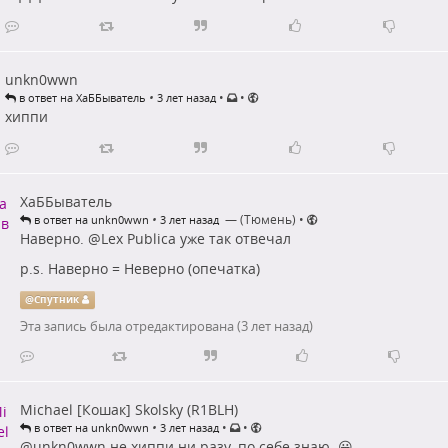
unkn0wwn
•
•
•
в ответ на ХаББыватель
3 лет назад
хиппи
ХаББыватель
•
— (Тюмень)
•
в ответ на unkn0wwn
3 лет назад
Наверно.
@
Lex Publica
уже так отвечал
p.s. Наверно = Неверно (опечатка)
@
Спутник
Эта запись была отредактирована (
3 лет назад
)
Michael [Кошак] Skolsky (R1BLH)
•
•
•
в ответ на unkn0wwn
3 лет назад
@
unkn0wwn
не хиппи ни разу, по себе знаю. 😀