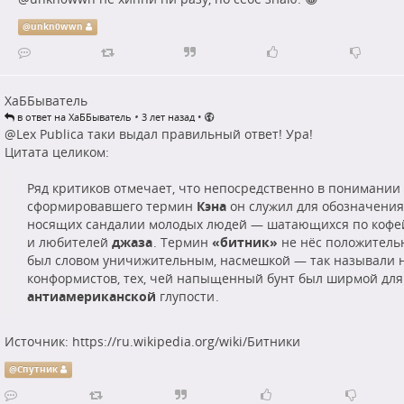
@
unkn0wwn
ХаББыватель
•
•
в ответ на ХаББыватель
3 лет назад
@
Lex Publica
таки выдал правильный ответ! Ура!
Цитата целиком:
Ряд критиков отмечает, что непосредственно в понимании
сформировавшего термин
Кэна
он служил для обозначения
носящих сандалии молодых людей — шатающихся по кофей
и любителей
джаза
. Термин
«битник»
не нёс положительн
был словом уничижительным, насмешкой — так называли 
конформистов, тех, чей напыщенный бунт был ширмой для
антиамериканской
глупости .
Источник:
https://ru.wikipedia.org/wiki/Битники
@
Спутник