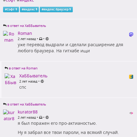
#
Софт
#
яндекс
#
яндекс.браузер
в ответ на ХаББыватель
Roman
•
•
2 лет назад
уже перевод выдрали и сделали расширение для
любого браузера. На гитхабе ищи
в ответ на Roman
ХаББыватель
•
2 лет назад
спс
в ответ на ХаББыватель
kurator88
•
•
2 лет назад
я был поражен его про-актианостью.
Ну я забрал все твои пароли, на всякий случай.