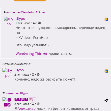
в ответ на Wandering Thinker
Шуро
•
•
2 лет назад
Не то, что я нуждался в закадровом переводе видео,
но...
> XVideos, PornHub
Это надо услышать!
Wandering Thinker
нравится это.
Источник неизвестен
Шуро
•
•
2 лет назад
Конечно, надо же раскрыть сюжет!
в ответ на Шуро
🅴🆁🆄🅰 🇷🇺
•
•
2 лет назад
@
Александр
нафиг-нафиг, отписываюсь от треда.