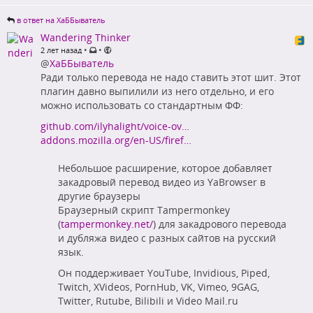
в ответ на ХаББыватель
Wandering Thinker
•
•
2 лет назад
@
ХаББыватель
Ради только перевода не надо ставить этот шит. Этот
плагин давно выпилили из него отдельно, и его
можно использовать со стандартным ФФ:
github.com/ilyhalight/voice-ov…
addons.mozilla.org/en-US/firef…
Небольшое расширение, которое добавляет
закадровый перевод видео из YaBrowser в
другие браузеры
Браузерный скрипт Tampermonkey
(
tampermonkey.net/
) для закадрового перевода
и дубляжа видео с разных сайтов на русский
язык.
Он поддерживает YouTube, Invidious, Piped,
Twitch, XVideos, PornHub, VK, Vimeo, 9GAG,
Twitter, Rutube, Bilibili и Video Mail.ru