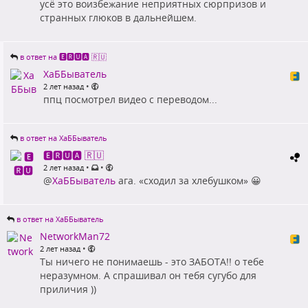
усё это воизбежание неприятных сюрпризов и
странных глюков в дальнейшем.
в ответ на 🅴🆁🆄🅰 🇷🇺
ХаББыватель
•
2 лет назад
ппц посмотрел видео с переводом...
в ответ на ХаББыватель
🅴🆁🆄🅰 🇷🇺
•
•
2 лет назад
@
ХаББыватель
ага. «сходил за хлебушком» 😀
в ответ на ХаББыватель
NetworkMan72
•
2 лет назад
Ты ничего не понимаешь - это ЗАБОТА!! о тебе
неразумном. А спрашивал он тебя сугубо для
приличия ))