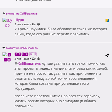
в ответ на ХаББыватель
Шуро
•
•
2 лет назад
У Хрома научился, была абсолютно такая же история
с ним, когда его ранние версии появились.
в ответ на ХаББыватель
🅴🆁🆄🅰 🇷🇺
•
•
2 лет назад
@
ХаББыватель
лучше удалить это говно, помню как
этот проект в яндексе начинался и ради каких целей.
причём не просто так удалить, как приложение, а
откатить систему до той точки восстановления,
которая была создана при установке этого
«браузера».
после чего перелогиниться во всех тех сервисах,
кукисы сессий которых оно спиздило (в облако
положило).