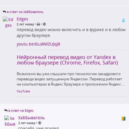
в ответ на ХаББыватель
Edges
•
•
2 лет назад
перевод видео можно включить и в фурике и в любом
другом браузере.
youtu.be/6Lo8MZUJqJ8
Нейронный перевод видео от Yandex в
любом браузере (Chrome, Firefox, Safari)
Возможно вы уже слышали про технологию закадрового
перевода видео запущенную Яндексом. Перевод работает
на компьютерах в Яндекс браузере и приложении Яндекс ...
YouTube
в ответ на Edges
ХаББыватель
•
2 лет назад
спасибо, уже осилил