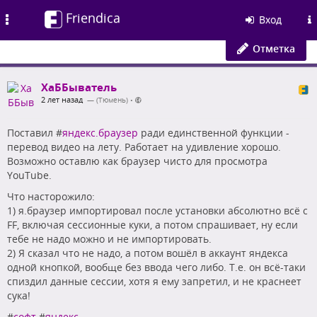
Friendica
Toggle
Вход
navigation
Отметка
ХаББыватель
2 лет назад
— (Тюмень)
•
Поставил #
яндекс.браузер
ради единственной функции -
перевод видео на лету. Работает на удивление хорошо.
Возможно оставлю как браузер чисто для просмотра
YouTube.
Что насторожило:
1) я.браузер импортировал после установки абсолютно всё с
FF, включая сессионные куки, а потом спрашивает, ну если
тебе не надо можно и не импортировать.
2) Я сказал что не надо, а потом вошёл в аккаунт яндекса
одной кнопкой, вообще без ввода чего либо. Т.е. он всё-таки
спиздил данные сессии, хотя я ему запретил, и не краснеет
сука!
#
софт
#
яндекс