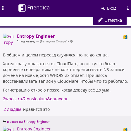
Friendica
Toggle
Вход
navigation
Отметка
Entropy Engineer
1 год назад
— (Западная Сибирь)
•
В общем и целом переезд случился, но не до конца.
Хотел сразу отказаться от CloudFlare, но не тут то было -
корневые сервера никак не хотят переписывать NS записи
домена на новые, хотя WHOIS их отдаёт. Пришлось
восстанавливать записи у CloudFlare, чтобы что-то работало.
Регистрацию открою позже, когда доведу всё до ума.
2whois.ru/?t=nslookup&data=ent…
2 людям
нравится это
в ответ на Entropy Engineer
Entropy Engineer