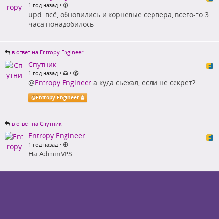
•
1 год назад
upd: всё, обновились и корневые сервера, всего-то 3
часа понадобилось
в ответ на Entropy Engineer
Спутник
•
•
1 год назад
@
Entropy Engineer
а куда сьехал, если не секрет?
@
Entropy Engineer
в ответ на Спутник
Entropy Engineer
•
1 год назад
На AdminVPS