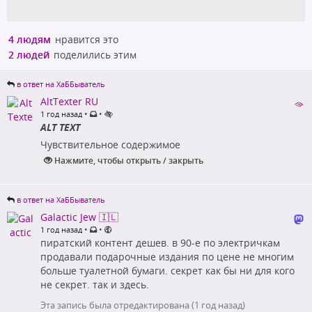
4 людям
нравится это
2 людей
поделились этим
в ответ на ХаББыватель
AltTexter RU
•
•
1 год назад
ALT TEXT
Чувствительное содержимое
Нажмите, чтобы открыть / закрыть
в ответ на ХаББыватель
Galactic Jew 🇮🇱
•
•
1 год назад
пиратский контент дешев. в 90-е по электричкам
продавали подарочные издания по цене не многим
больше туалетной бумаги. секрет как бы ни для кого
не секрет. так и здесь.
Эта запись была отредактирована (
1 год назад
)