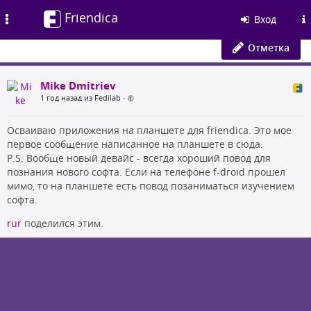
Friendica
Toggle
Вход
navigation
Отметка
Mike Dmitriev
1 год назад из Fedilab
•
Осваиваю приложения на планшете для friendica. Это мое
первое сообщение написанное на планшете в сюда.
P.S. Вообще новый девайс - всегда хороший повод для
познания нового софта. Если на телефоне f-droid прошел
мимо, то на планшете есть повод позаниматься изучением
софта.
rur
поделился этим.