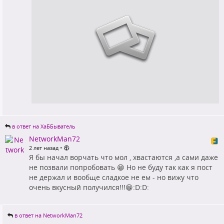
в ответ на ХаББыватель
NetworkMan72
•
2 лет назад
Я бы начал ворчать что мол , хвастаются ,а сами даже
не позвали попробовать 😁 Но не буду так как я пост
не держал и вообще сладкое не ем - но вижу что
очень вкусный получился!!!😁:D:D:
в ответ на NetworkMan72