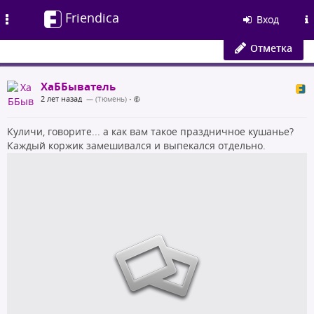
Friendica
Toggle
Вход
navigation
Отметка
ХаББыватель
2 лет назад
— (Тюмень)
•
Куличи, говорите... а как вам такое праздничное кушанье?
Каждый коржик замешивался и выпекался отдельно.