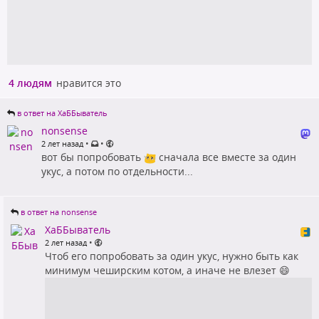
4 людям
нравится это
в ответ на ХаББыватель
nonsense
•
•
2 лет назад
вот бы попробовать
сначала все вместе за один
укус, а потом по отдельности...
в ответ на nonsense
ХаББыватель
•
2 лет назад
Чтоб его попробовать за один укус, нужно быть как
минимум чеширским котом, а иначе не влезет 😄