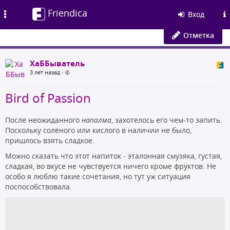
Friendica
Toggle
Вход
navigation
Отметка
ХаББыватель
3 лет назад
•
Bird of Passion
После неожиданного
напалма
, захотелось его чем-то запить.
Поскольку солёного или кислого в наличии не было,
пришлось взять сладкое.
Можно сказать что этот напиток - эталонная смузяка, густая,
сладкая, во вкусе не чувствуется ничего кроме фруктов. Не
особо я люблю такие сочетания, но тут уж ситуация
поспособствовала.