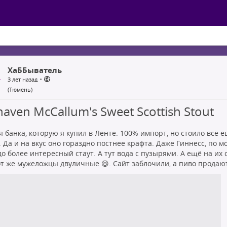
ХаББыватель
•
3 лет назад
(Тюмень)
haven McCallum's Sweet Scottish Stout
я банка, которую я купил в Ленте. 100% импорт, но стоило всё 
. Да и на вкус оно гораздно постнее крафта. Даже Гиннесс, по 
о более интересный стаут. А тут вода с пузырями. А ещё на их 
от же мужеложцы двуличные 😆. Сайт заблочили, а пиво продают