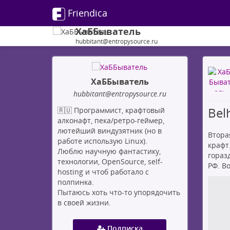
Friendica
ХаББыватель
hubbitant@entropysource.ru
ХаББыватель
hubbitant
@entropysource
.ru
Bel
🇷🇺 Программист, крафтовый
алконафт, пека/ретро-геймер,
лютейший виндузятник (но в
Втора
работе использую Linux).
крафт
Люблю научную фантастику,
горазд
технологии, OpenSource, self-
РФ. В
hosting и чтоб работало с
полпинка.
Пытаюсь хоть что-то упорядочить
в своей жизни.
Подписка