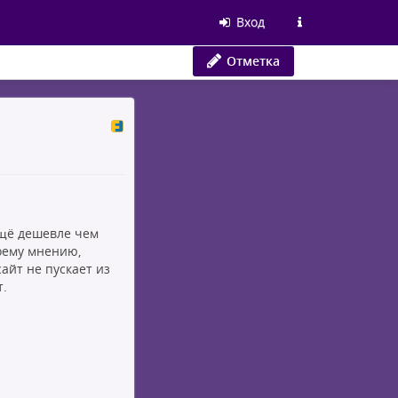
Вход
Отметка
ещё дешевле чем
моему мнению,
сайт не пускает из
.