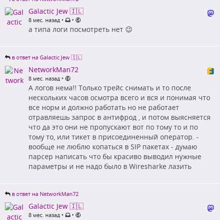
Galactic Jew 🇮🇱
•
•
8 мес. назад
а типа логи посмотреть нет 😉
в ответ на Galactic Jew 🇮🇱
NetworkMan72
•
8 мес. назад
А логов нема!! Только трейс снимать и то после
нескольких часов осмотра всего и вся и понимая что
все норм и должно работать но не работает
отравляешь запрос в антифрод , и потом выясняется
что да это они не пропускают вот по тому то и по
тому то, или тикет в присоединенный оператор. -
вообще не люблю копаться в SIP пакетах - думаю
парсер написать что бы красиво выводил нужные
параметры и не надо было в Wiresharke лазить
в ответ на NetworkMan72
Galactic Jew 🇮🇱
•
•
8 мес. назад