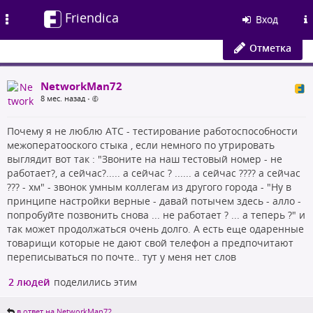
Friendica
Toggle
Вход
navigation
Отметка
NetworkMan72
8 мес. назад
•
Почему я не люблю АТС - тестирование работоспособности
межоператооского стыка , если немного по утрировать
выглядит вот так : "Звоните на наш тестовый номер - не
работает?, а сейчас?..... а сейчас ? ...... а сейчас ???? а сейчас
??? - хм" - звонок умным коллегам из другого города - "Ну в
принципе настройки верные - давай потычем здесь - алло -
попробуйте позвонить снова ... не работает ? ... а теперь ?" и
так может продолжаться очень долго. А есть еще одаренные
товарищи которые не дают свой телефон а предпочитают
переписываться по почте.. тут у меня нет слов
2 людей
поделились этим
в ответ на NetworkMan72