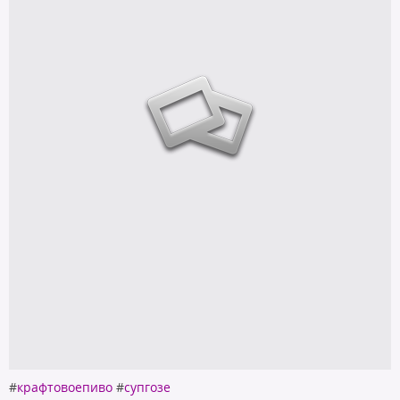
#
крафтовоепиво
#
супгозе