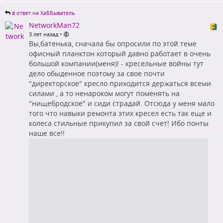
в ответ на ХаББыватель
NetworkMan72
•
3 лет назад
Вы,батенька, сначала бы опросили по этой теме
офисный планктон который давно работает в очень
большой компании(меня)! - кресельные войны тут
дело обыденное поэтому за свое почти
"директорское" кресло приходится держаться всеми
силами , а то ненароком могут поменять на
"нищебродское" и сиди страдай. Отсюда у меня мало
того что навыки ремонта этих кресел есть так еще и
колеса стильные прикупил за свой счет! Ибо понты
наше все!!