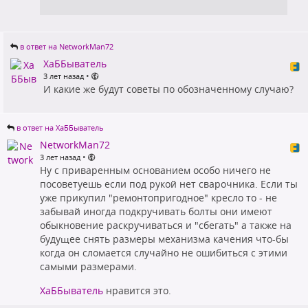
в ответ на NetworkMan72
ХаББыватель
•
3 лет назад
И какие же будут советы по обозначенному случаю?
в ответ на ХаББыватель
NetworkMan72
•
3 лет назад
Ну с приваренным основанием особо ничего не
посоветуешь если под рукой нет сварочника. Если ты
уже прикупил "ремонтопригодное" кресло то - не
забывай иногда подкручивать болты они имеют
обыкновение раскручиваться и "сбегать" а также на
будущее снять размеры механизма качения что-бы
когда он сломается случайно не ошибиться с этими
самыми размерами.
ХаББыватель
нравится это.