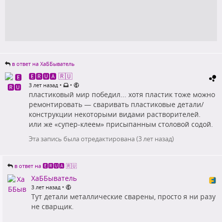
в ответ на ХаББыватель
🅴🆁🆄🅰 🇷🇺
•
•
3 лет назад
пластиковый мир победил... хотя пластик тоже можно
ремонтировать — сваривать пластиковые детали/
конструкции некоторыми видами растворителей.
или же «супер-клеем» присыпанным столовой содой.
Эта запись была отредактирована (
3 лет назад
)
в ответ на 🅴🆁🆄🅰 🇷🇺
ХаББыватель
•
3 лет назад
Тут детали металлические сварены, просто я ни разу
не сварщик.