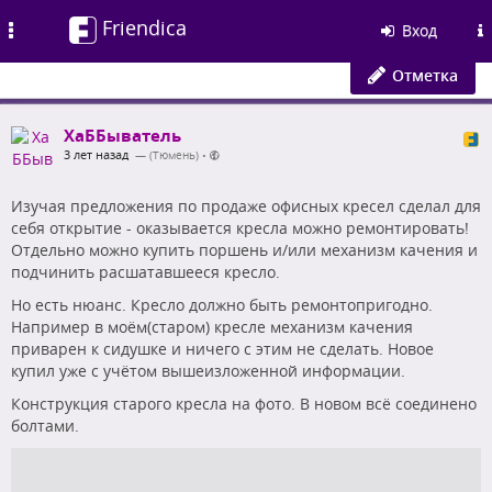
Friendica
Toggle
Вход
navigation
Отметка
ХаББыватель
3 лет назад
— (Тюмень)
•
Изучая предложения по продаже офисных кресел сделал для
себя открытие - оказывается кресла можно ремонтировать!
Отдельно можно купить поршень и/или механизм качения и
подчинить расшатавшееся кресло.
Но есть нюанс. Кресло должно быть ремонтопригодно.
Например в моём(старом) кресле механизм качения
приварен к сидушке и ничего с этим не сделать. Новое
купил уже с учётом вышеизложенной информации.
Конструкция старого кресла на фото. В новом всё соединено
болтами.