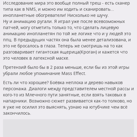
Исследование мира это вообще полный треш - есть сканер
типа как в NMS, и можно им ходить и сканировать...
инопланетные обогреватели! Нисколько не шучу.
Ну и анимацию ругали. Я играл уже после всевозможных
патчей, могу отметить только то, что сделать лицевую
анимацию инопланетян по той же логике что и у людей это
ппц. В предыдущих частях она была менее детализована, и
это не бросалось в глаза. Теперь же смотришь на то как
разговаривает гигантская ящерица(Кроган) и кажется что
это человек в латексной маске.
Претензий было бы в 2 раза меньше, если бы из этой игры
убрали любое упоминание Mass Effect.
Есть ли что хорошее? Боёвка неплоха и дерево навыков
персонажа. Диалоги между представителем местной рассы и
кого-то из Млечного пути занятные, если взять таковых в
напарники. Возможно сюжет развивается как-то толково, но
я уже не осилил это выяснять, узнаю на ютубчике чем всё
закончилось.