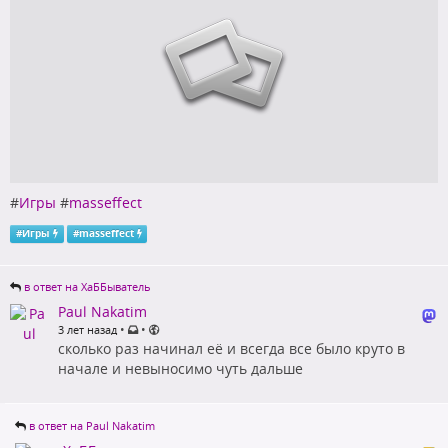
#
Игры
#
masseffect
#
Игры
#
masseffect
в ответ на ХаББыватель
Paul Nakatim
•
•
3 лет назад
сколько раз начинал её и всегда все было круто в
начале и невыносимо чуть дальше
в ответ на Paul Nakatim