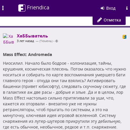
Friendica
Toggle
Вход
navigation
Отметка
ХаББыватель
3 лет назад
— (Тюмень)
•
Mass Effect: Andromeda
Ниосилил. Начало было бодрое - колонизация, тайны,
крушения, космическая плесень. Потом оказалось что нужно
носиться и собирать по карте воспоминания умершего бати
главного героя - откуда они там взялись? Активировать
башенки (привет юбисофту), следовать скучному сюжету, где
в галактике аж две расы - добрые и злые. Да и в целом, лор
Mass Effect настолько сильно притягивали за уши, что,
кажется их оторвали - внезапно уже не нужны
ретрансляторы, чтоб прыгать по системам, а это на
минуточку, ключевая идея игровой вселенной. Систему
снаряжения из лутер-шутеров прикрутили эту дебильную,
где есть обычное, необычное, редкое и т.п. снаряжение.