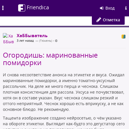
Friendica
Toggle
Вход
navigation
Отметка
ХаББыватель
3 лет назад
— (Тюмень)
•
Огородишь: маринованные
помидорки
И снова несоответствие анонса на этикетке и вкуса. Ожидал
маринованные помидорки, а именно томатно-уксусный
рассольчик. На деле же много перца и чеснока. Слишком
плотная консистенция для рассола. Уксуса не почувствовал,
хотя он в составе указан. Вкус чеснока слишком резкий и
оттого неприятный. Чеснок хорошо есть вприкуску, а не как
основное блюдо. Не рекомендую.
Тащемта изображение создано нейросетью, о чём указано
на обороте этикетки. Выглядит как-будто это дегустатор сего