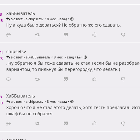
ХаББыватель
•
•
в ответ на chipsetsv
8 мес. назад
Ну а куда было деваться? Не обратно же его сдавать.
chipsetsv
•
•
•
в ответ на ХаББыватель
8 мес. назад
, ну обратно я бы тоже сдавать не стал ) если бы не разобра
вариантом, то пильнул бы перегородку, что делать )
ХаББыватель
•
•
в ответ на chipsetsv
8 мес. назад
Хорошо что я не стал этого делать, хотя тесть предлагал. Ис
шкаф бы не собрался