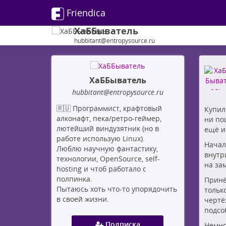
Friendica
ХаББыватель
hubbitant@entropysource.ru
ХаББыватель
hubbitant
@entropysource
.ru
🇷🇺 Программист, крафтовый
Купил
алконафт, пека/ретро-геймер,
ни по
лютейший виндузятник (но в
ещё и
работе использую Linux).
Начал
Люблю научную фантастику,
внутр
технологии, OpenSource, self-
на за
hosting и чтоб работало с
полпинка.
Принё
Пытаюсь хоть что-то упорядочить
тольк
в своей жизни.
чертё
подсо
Подписка
Немно