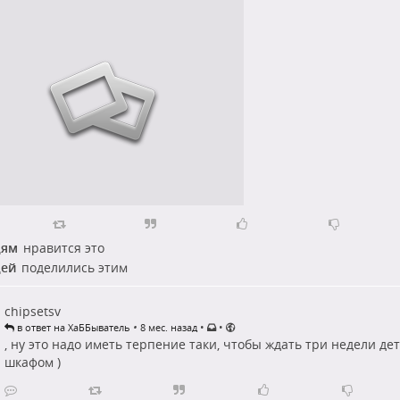
дям
нравится это
дей
поделились этим
chipsetsv
•
•
•
в ответ на ХаББыватель
8 мес. назад
, ну это надо иметь терпение таки, чтобы ждать три недели д
шкафом )