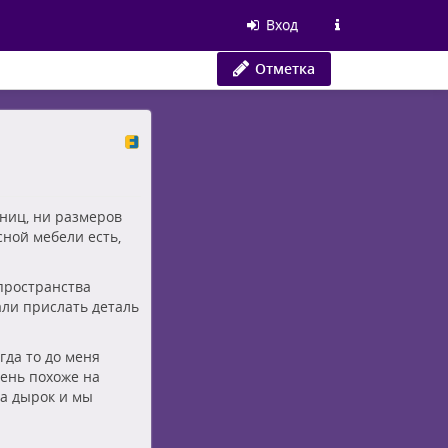
Вход
Отметка
аниц, ни размеров
сной мебели есть,
 пространства
али прислать деталь
гда то до меня
чень похоже на
га дырок и мы