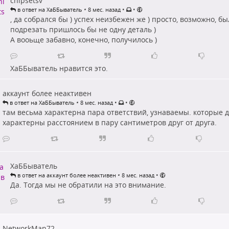
chipsetsv
•
•
•
в ответ на ХаББыватель
8 мес. назад
, да собрался бы ) успех неизбежен же ) просто, возможно, бы
подрезать пришлось бы не одну деталь )
А вооьще забавно, конечно, получилось )
ХаББыватель
нравится это.
аккаунт более неактивен
•
•
•
в ответ на ХаББыватель
8 мес. назад
там весьма характерна пара ответствий, узнаваемы. которые д
характерны расстоянием в пару сантиметров друг от друга.
ХаББыватель
•
•
в ответ на аккаунт более неактивен
8 мес. назад
Да. Тогда мы не обратили на это внимание.
NetworkMan72