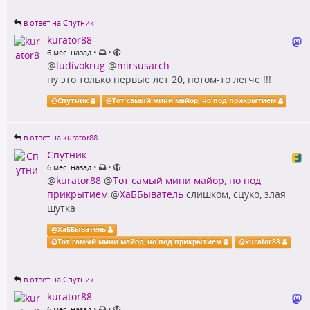
в ответ на Спутник
kurator88
•
•
6 мес. назад
@
ludivokrug
@
mirsusarch
ну это только первые лет 20, потом-то легче !!!
@
Спутник
@
Тот самый мини майор, но под прикрытием
в ответ на kurator88
Спутник
•
•
6 мес. назад
@
kurator88
@
Тот самый мини майор, но под
прикрытием
@
ХаББыватель
слишком, сцуко, злая
шутка
@
ХаББыватель
@
Тот самый мини майор, но под прикрытием
@
kurator88
в ответ на Спутник
kurator88
•
•
6 мес. назад