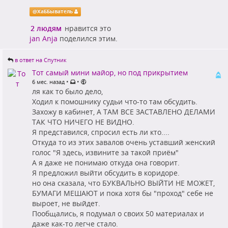
@
ХаББыватель
2 людям
нравится это
jan Anja
поделился этим.
в ответ на Спутник
Тот самый мини майор, но под прикрытием
•
•
6 мес. назад
ля как то было дело,
Ходил к помошнику судьи что-то там обсудить.
Захожу в кабинет, А ТАМ ВСЕ ЗАСТАВЛЕНО ДЕЛАМИ
ТАК ЧТО НИЧЕГО НЕ ВИДНО.
Я представился, спросил есть ли кто....
Откуда то из этих завалов очень уставший женский
голос "Я здесь, извините за такой приём"
А я даже не понимаю откуда она говорит.
Я предложил выйти обсудить в коридоре.
но она сказала, что БУКВАЛЬНО ВЫЙТИ НЕ МОЖЕТ,
БУМАГИ МЕШАЮТ и пока хотя бы "проход" себе не
выроет, не выйдет.
Пообщались, я подумал о своих 50 материалах и
даже как-то легче стало.