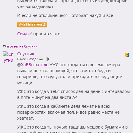
высунется голова и спросит, кто есть из дел, которые
уже запаздывают.
И если не откликнешься - отложат нахуй и все.
@
ХаББыватель
Сейд ✅
нравится это.
в ответ на Спутник
Спутник
•
•
6 мес. назад
@
ХаББыватель
УЖС это когда ты в восемь вечера
вылазишь к толпе людей, что стоят с обеда и
говоришь, что суд устал и приходите в следующем
месяце.
УЖС это когда у тебя список дел на день с интервалом
в пять минут на два листа А4.
УЖС это когда в кабинете дела лежат на всех
поверхностях, включая пол, и все равно места не
хватает.
УЖС это когда ты ночью тащишь мешок с бумагами в
соседний лес и там его тайком жжешь, потому что