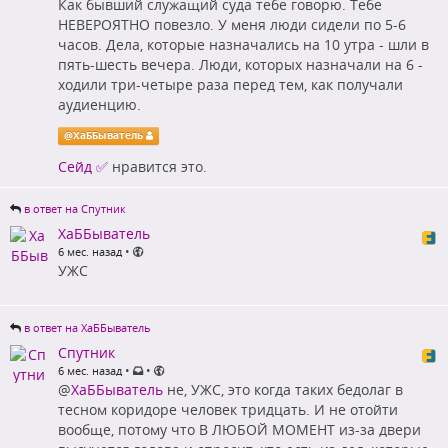
Как бывший служащий суда тебе говорю. Тебе
НЕВЕРОЯТНО повезло. У меня люди сидели по 5-6
часов. Дела, которые назначались на 10 утра - шли в
пять-шесть вечера. Люди, которых назначали на 6 -
ходили три-четыре раза перед тем, как получали
аудиенцию.
@
ХаББыватель
Сейд ✅
нравится это.
в ответ на Спутник
ХаББыватель
•
6 мес. назад
УЖС
в ответ на ХаББыватель
Спутник
•
•
6 мес. назад
@
ХаББыватель
не, УЖС, это когда таких бедолаг в
тесном коридоре человек тридцать. И не отойти
вообще, потому что В ЛЮБОЙ МОМЕНТ из-за двери