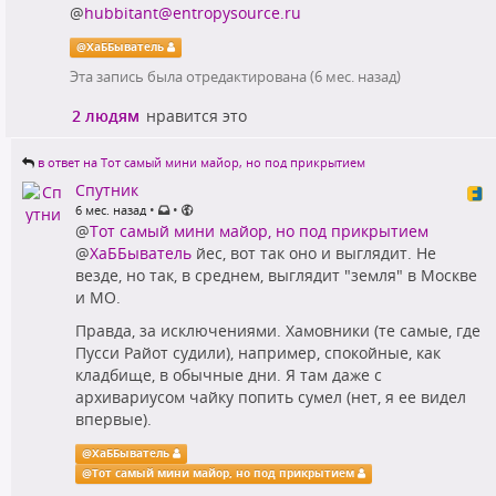
@
hubbitant@entropysource.ru
@
ХаББыватель
Эта запись была отредактирована (
6 мес. назад
)
2 людям
нравится это
в ответ на Тот самый мини майор, но под прикрытием
Спутник
•
•
6 мес. назад
@
Тот самый мини майор, но под прикрытием
@
ХаББыватель
йес, вот так оно и выглядит. Не
везде, но так, в среднем, выглядит "земля" в Москве
и МО.
Правда, за исключениями. Хамовники (те самые, где
Пусси Райот судили), например, спокойные, как
кладбище, в обычные дни. Я там даже с
архивариусом чайку попить сумел (нет, я ее видел
впервые).
@
ХаББыватель
@
Тот самый мини майор, но под прикрытием