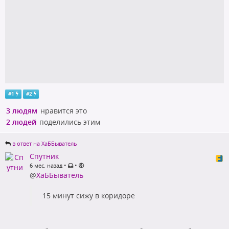
#
1
#
2
3 людям
нравится это
2 людей
поделились этим
в ответ на ХаББыватель
Спутник
•
•
6 мес. назад
@
ХаББыватель
15 минут сижу в коридоре