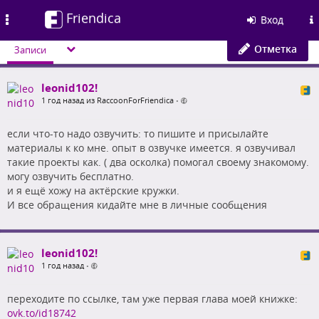
Friendica
Toggle
Вход
navigation
Отметка
Записи
leonid102!
1 год назад из RaccoonForFriendica
•
если что-то надо озвучить: то пишите и присылайте
материалы к ко мне. опыт в озвучке имеется. я озвучивал
такие проекты как. ( два осколка) помогал своему знакомому.
могу озвучить бесплатно.
и я ещё хожу на актёрские кружки.
И все обращения кидайте мне в личные сообщения
leonid102!
1 год назад
•
переходите по ссылке, там уже первая глава моей книжке:
ovk.to/id18742