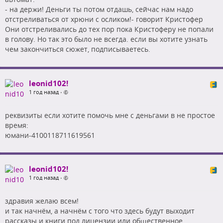
- на держи! Деньги ты потом отдашь, сейчас нам надо
отстреливаться от хрюни с осликом!- говорит Кристофер
Они отстреливались до тех пор пока Кристоферу не попали
в голову. Но так это было не всегда. если вы хотите узнать
чем закончиться сюжет, подписываетесь.
leonid102!
1 год назад
•
реквизиты если хотите помочь мне с деньгами в не простое
время:
юмани-4100118711619561
leonid102!
1 год назад
•
здравия желаю всем!
и так начнём, а начнём с того что здесь будут выходит
рассказы и книги под лицензии или общественное