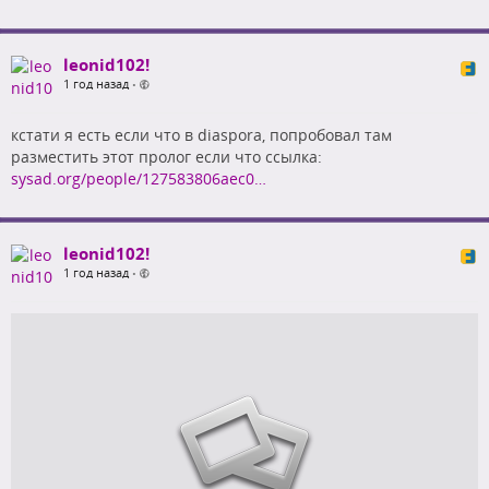
leonid102!
1 год назад
•
кстати я есть если что в diaspora, попробовал там
разместить этот пролог если что ссылка:
sysad.org/people/127583806aec0…
leonid102!
1 год назад
•