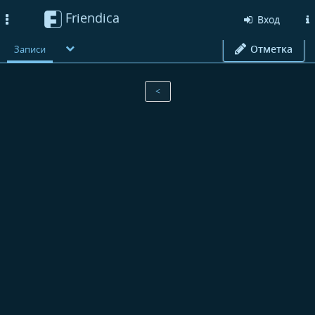
Friendica
Toggle
Вход
navigation
Отметка
Записи
<