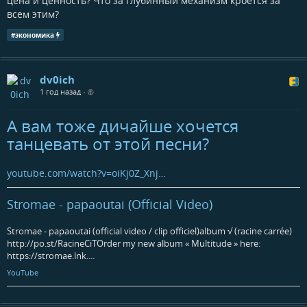
цена и ценность? Что за глубинный механизм кроется за
всем этим?
#
экономика
dv0ich
1 год назад
•
А вам тоже дичайше хочется
танцевать от этой песни?
youtube.com/watch?v=oiKj0Z_Xnj…
Stromae - papaoutai (Official Video)
Stromae - papaoutai (official video / clip officiel)album √ (racine carrée)
http://po.st/RacineCiTOrder my new album « Multitude » here:
https://stromae.lnk....
YouTube