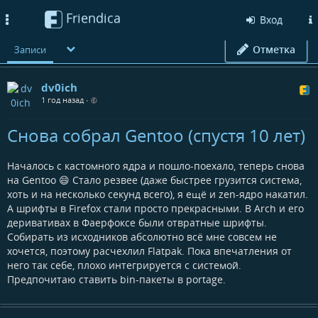
Friendica
Toggle
Вход
navigation
Отметка
Записи
dv0ich
1 год назад
•
Снова собрал Gentoo (спустя 10 лет)
Началось с кастомного ядра и пошло-поехало, теперь снова
на Gentoo 😄 Стало резвее (даже быстрее грузится система,
хоть и на несколько секунд всего), я ещё и zen-ядро накатил.
А шрифты в Firefox стали просто прекрасными. В Arch и его
деривативах в Фаерфоксе были отвратные шрифты.
Собирать из исходников абсолютно всё мне совсем не
хочется, поэтому расчехлил Flatpak. Пока впечатления от
него так себе, плохо интегрируется с системой.
Предпочитаю ставить bin-пакеты в portage.