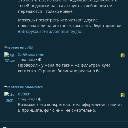
твоей подписки на эти аккаунты сообщения не
передаются - только новые.
Можешь посмотреть что читают другие
пользователи на инстансе, там лента будет длинная:
entropysource.ru/community/glo…
в ответ на dv0ich
ХаББыватель
•
1 год назад
Проверил - у меня по таким же фильтрам куча
контента. Странно. Возможно реально баг.
в ответ на ХаББыватель
dv0ich
•
1 год назад
Возможно, это конкретная тема оформления глючит.
В принципе, фиг с ним, не смертельно.