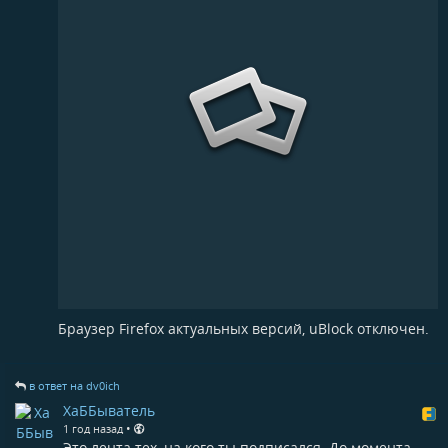
Браузер Firefox актуальных версий, uBlock отключен.
в ответ на dv0ich
ХаББыватель
•
1 год назад
Это лента тех, на кого ты подписался. До момента