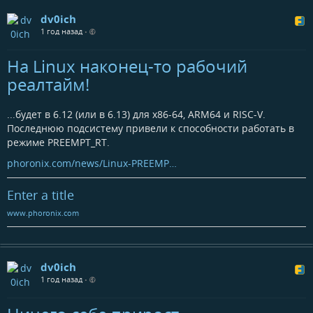
dv0ich
1 год назад
•
На Linux наконец-то рабочий
реалтайм!
...будет в 6.12 (или в 6.13) для x86-64, ARM64 и RISC-V.
Последнюю подсистему привели к способности работать в
режиме PREEMPT_RT.
phoronix.com/news/Linux-PREEMP…
Enter a title
www.phoronix.com
dv0ich
1 год назад
•