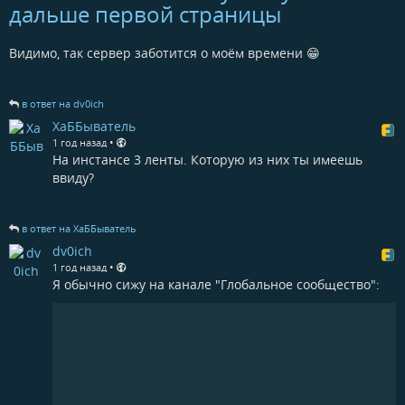
дальше первой страницы
Видимо, так сервер заботится о моём времени 😁
в ответ на dv0ich
ХаББыватель
•
1 год назад
На инстансе 3 ленты. Которую из них ты имеешь
ввиду?
в ответ на ХаББыватель
dv0ich
•
1 год назад
Я обычно сижу на канале "Глобальное сообщество":