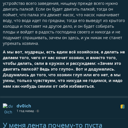
устройство всего заведения, нищему прежде всего нужно
двигать палкой. Если он будет двигать палкой, тогда он
поймет, что палка эта движет насос, что насос накачивает
воду, что вода идет по грядкам; тогда его выведут из крытого
колодца и поставят на другое дело, и он будет собирать
плоды и войдет в радость господина своего и никогда и не
подумает спрашивать, зачем он здесь, и уж никак не станет
упрекать хозяина.
А мы вот, мудрецы, есть едим всё хозяйское, а делать не
делаем того, чего от нас хочет хозяин, и вместо того,
чтобы делать, сели в кружок и рассуждаем: «Зачем это
двигать палкой? Ведь это глупо». Вот и додумались.
Додумались до того, что хозяин глуп или его нет, а мы
умны, только чувствуем, что никуда не годимся, и надо
нам как-нибудь самим от себя избавиться.
dv0ich
1 год назад
•
У меня лента почему-то пуста