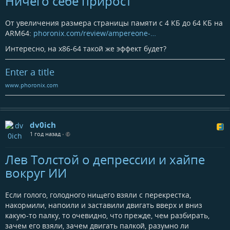
Ничего себе прирост
От увеличения размера страницы памяти с 4 КБ до 64 КБ на
ARM64:
phoronix.com/review/ampereone-…
Интересно, на x86-64 такой же эффект будет?
Enter a title
www.phoronix.com
dv0ich
1 год назад
•
Лев Толстой о депрессии и хайпе
вокруг ИИ
Если голого, голодного нищего взяли с перекрестка,
накормили, напоили и заставили двигать вверх и вниз
какую-то палку, то очевидно, что прежде, чем разбирать,
зачем его взяли, зачем двигать палкой, разумно ли