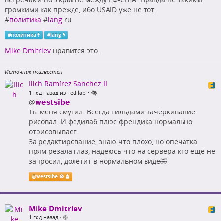
громкими как прежде, ибо USAID уже не тот.
#
политика
#
lang
ru
#
политика
#
lang
Mike Dmitriev
нравится это.
Источник неизвестен
Ilich Ramírez Sanchez II
•
1 год назад из Fedilab
@
𝘄𝗲𝘀𝘁𝘀𝗶𝗯𝗲
Ты меня смутил. Всегда тильдами зачёркивание
рисовал. И федилаб плюс френдика нормально
отрисовывает.
За редактирование, знаю что плохо, но опечатка
прям резала глаз, надеюсь что на сервера кто ещё не
запросил, долетит в нормальном виде🤣
@
westsibe 🚫
Mike Dmitriev
1 год назад
•