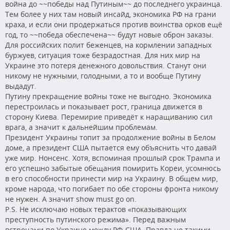
война до ~~победы над Путиным~~ до последнего украинца.
Тем более у них там новый инсайд, экономика РФ на грани
краха, и если они продержаться против воинства орков ещё
год, то ~~победа обеспечена~~ будут новые оброн заказы.
Для российских полит беженцев, на кормлении западных
буржуев, ситуация тоже безрадостная. Для них мир на
Украине это потеря денежного довольствия. Станут они
никому не нужными, голодными, а то и вообще Путину
выдадут.
Путину прекращение войны тоже не выгодно. Экономика
перестроилась и показывает рост, граница движется в
сторону Киева. Перемирие приведёт к наращиванию сил
врага, а значит к дальнейшим проблемам.
Президент Украины топит за продолжение войны в Белом
доме, а президент США пытается ему объяснить что давай
уже мир. Нонсенс. Хотя, вспоминая прошлый срок Трампа и
его успешно забытые обещания помирить Кореи, усомнюсь
в его способности принести мир на Украину. В общем мир,
кроме народа, что погибает по обе стороны фронта никому
не нужен. А значит show must go on.
P.S. Не исключаю новых терактов «показывающих
преступность путинского режима». Перед важным
встречами по Украине между РФ-США. Правда не такими