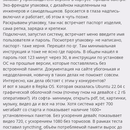
Эко-френдли упаковка, с дизайном нацеленным на
инженеров и самодельщиков. Бросается в глаза надпись-
включил и работает, об этом я чуть позже.
Раскрываем упаковку, там нас встречает паспорт изделия,
сама репка, зарядка и крепежи.
Подключил, запустил систему, встречает меню введите имя
пользователя и пароль. Посмотрел упаковку- не написано,
паспорт- таже херня. Перешёл по qr. Там минимальная
инструкция и тоже не ясно где пароль. В общем нашёл я
пароль root 123 минут через 30, в инструкции по установке
ОС на прошлые версии, которые поставлялись без
встроенной памяти. Документация на сайте убогонькая и
недоделанная, новичку в таких делах не поможет совсем.
Интересно, как дела обстоят с этим у конкурентов?
И вот я зашёл в Repka OS. Которая оказалась Ubuntu 22.04 с
графической оболочкой гном (почему гном на девайсе с 2 гБ
оперативки?). Из софта- минимум, открыть pdf, txt, картинки,
музыку, видео да и все на этом. Хотя система жрёт 700
мегабайт со старта и показывает наличие 1600+
установленных пакетов. Без ускорения девайс показывает
видео 720, с ускорением 1080 без тормозов. В рамках теста
поставил syncthing, объём потребляемой памяти вырос до