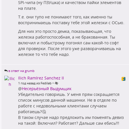
SPI-чипа (ну ПЗУшка) и качеством пайки элементов
на плате.
Т.е. они тупо не понимают того, как именно ты
воспринимаешь поставку тебе этой железки с ОСью.
Для них это просто демка, показывающая, что
железка работоспособная, а не бракованная. Ты
включил и побыстрому погонял сам какой-то софт
для проверки. После этого уже разворачиваешь на
железке то что тебе надо.
в ответ на grumb
Ilich Ramírez Sanchez II
•
1 год назад из Fedilab
@
Несерьёзный Выдумщик
Убедительно говоришь. У меня прям сокращается
список минусов данной машинки. Не в отделе по
работе с недовольными клиентами случаем
работаешь?🤔
В таком случае надо предложить им поменять девиз
на такой: Включил? Работает? Дальше сам ебись!!!