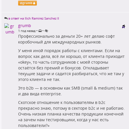
@
grumb
в ответ на Ilich Ramírez Sanchez II
grumb
•
•
1 год назад
Профессионально за деньги 20+ лет делаю софт
коробочный для международных рынков.
У меня иной порядок работы с клиентами. Если на
вопрос как дела, всё ли хорошо, от клиента приходит
«okey», то часть сотрудников с моей стороны
остаётся без премий и бонусов. Откладывает
текущие задачи и садится разбираться, что же там у
этого клиента не так.
Это b2b — в основном как SMB (small & medium) так
и два вида enterprise.
Скотское отношение к пользователям в b2c
прекрасно знаю, потому в секторе b2c и не работаю.
Очень низкая планка качества продукции конечной
«а зачем нам тестировщики, когда у нас есть
пользователи?»