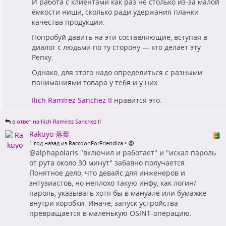
И работа с клиентами как раз не столько из-за малой
ёмкости ниши, сколько ради удержания планки
качества продукции.
Попробуй давить на эти составляющие, вступая в
диалог с людьми по ту сторону — кто делает эту
Репку.
Однако, для этого надо определиться с разными
пониманиями товара у тебя и у них.
Ilich Ramírez Sanchez II
нравится это.
в ответ на Ilich Ramírez Sanchez II
Rakuyo 落葉
•
1 год назад из RaccoonForFriendica
@alphapolaris "включил и работает" и "искал пароль
от рута около 30 минут" забавно получается.
Понятное дело, что девайс для инженеров и
энтузиастов, но неплохо такую инфу, как логин/
пароль, указывать хотя бы в мануале или бумажке
внутри коробки. Иначе, запуск устройства
превращается в маленькую OSINT-операцию.