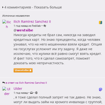
4 комментариев - Показать больше
Источник неизвестен
Ilich Ramírez Sanchez II
•
1 год назад из Fedilab
@
𝘄𝗲𝘀𝘁𝘀𝗶𝗯𝗲
Никогда кредиты не брал сам, никогда на заводил
кредитных карт. Но знаю прецеденты, когда человек
узнавал, что на него мошенники взяли кредит. Опция
на госуслугах усложнит им эту задачу. Я даже не
исключаю, что жулики всё равно смогут взять кредит.
И факт того, что я сделал самозапрет, поможет
доказать мою непричастность.
@
𝘄𝗲𝘀𝘁𝘀𝗶𝗯𝗲
в ответ на Ilich Ramírez Sanchez II
Ulder
•
•
1 год назад
, я тоже сделал полный запрет не так давно. Не знаю,
могут ли выдать займ на хромого инвалида с группой,