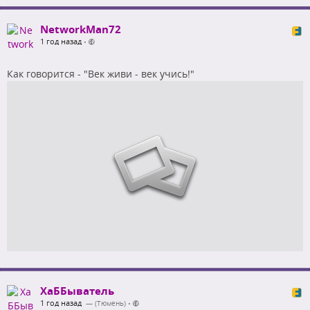
NetworkMan72
1 год назад
•
Как говорится - "Век живи - век учись!"
ХаББыватель
1 год назад
— (Тюмень)
•