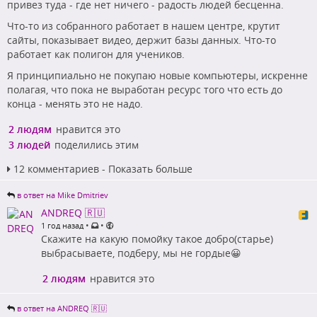
привез туда - где нет ничего - радость людей бесценна.
Что-то из собранного работает в нашем центре, крутит
сайты, показывает видео, держит базы данных. Что-то
работает как полигон для учеников.
Я принципиально не покупаю новые компьютеры, искренне
полагая, что пока не выработан ресурс того что есть до
конца - менять это не надо.
2 людям
нравится это
3 людей
поделились этим
12 комментариев - Показать больше
в ответ на Mike Dmitriev
ANDREQ 🇷🇺
•
•
1 год назад
Скажите на какую помойку такое добро(старье)
выбрасываете, подберу, мы не гордые😀
2 людям
нравится это
в ответ на ANDREQ 🇷🇺