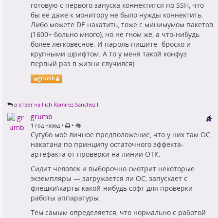
готовую с первого запуска коннектится по SSH, что
бы её даже к монитору не было нужды коннектить.
Либо можете DE накатить, тоже с минимумом пакетов
(1600+ больно много), но не гном же, а что-нибудь
более легковесное. И пароль пишите- броско и
крупными шрифтом. А то у меня такой конфуз
первый раз в жизни случился)
@
grumb
в ответ на Ilich Ramírez Sanchez II
grumb
•
•
1 год назад
Сугубо моё личное предположение, что у них там ОС
накатана по принципу остаточного эффекта-
артефакта от проверки на линии ОТК.
Сидит человек и выборочно смотрит некоторые
экземпляры — загружается ли ОС, запускает с
флешки\карты какой-нибудь софт для проверки
работы аппаратуры.
Тем самым определяется, что нормально с работой