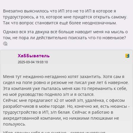
Внезапно выяснилось что ИП это не то ИП в которое я
трудоустроюсь, а то, которое мне придётся открыть самому.
Так что вопрос становится ещё более неоднозначным.
Однако вся эта двжуха всё больше наводит меня на мысль о
том, не пора ли действительно поискать что-то новенькое?
🤔
ХаББыватель
2025-03-04 19:03:10
Меня тут нежданно-негаданно хотят захантить. Хотя сам я
сидел на попе ровно и резюме не писал уже лет 6 наверное.
Эта компания уже пыталась меня как-то переманить к себе,
но моё руководство подняло з/п и я остался.
Сейчас мне предлагают x2 от моей з/п, удалёнка, с офисом
разработчиков в моём городе. Но, конечно же, есть нюансы -
трудоустройство в ИП, з/п белая. Сейчас я работаю в
аккредитованной компании, но никакими плюшками не
пользуюсь.
Убер-спецом себя я не считаю - скорее инертная