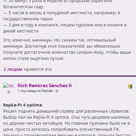
— 20 минут 3 раза в неделю в городском парке или
ботаническом саду
— 5 часов в месяц в полудикой местности, например, в
государственном парке
— 3 дня в году в кемпинге, пешем туризме или в хижине в
дикой местности
Это, конечно, минимум. Но, скажем так, оптимальный
минимум. Достигнув этих показателей, вы обязательно
получите достаточное количество синрин-йоку, чтобы ваша
жизнь стала ощутимо лучше.
2 людям
нравится это
Ilich Ramírez Sanchez II
1 год назад из Fedilab
•
Repka-PI 4 optima
Решил поднять домашний сервер для различных сервисов.
Выбор пал на Repla-Pi 4 optima. Она чуть дешевле малинки,
но дороже чистых китайцев. Но главная причина была не в
цене, просто хотелось попробовать отечественный ПК.
Заказал у производителя версию в корпусе- пришла быстро.