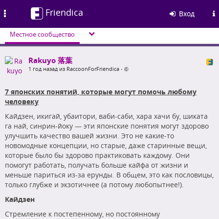
Friendica
Toggle
Вход
navigation
Местное сообщество
Rakuyo 落葉
1 год назад из RaccoonForFriendica
•
7 японских понятий, которые могут помочь любому
человеку
Кайдзен, икигай, убаитори, ваби-саби, хара хачи бу, шиката
га най, синрин-йоку — эти японские понятия могут здорово
улучшить качество вашей жизни. Это не какие-то
новомодные концепции, но старые, даже старинные вещи,
которые было бы здорово практиковать каждому. Они
помогут работать, получать больше кайфа от жизни и
меньше париться из-за ерунды. В общем, это как пословицы,
только глубже и экзотичнее (а потому любопытнее!).
Кайдзен
Стремление к постепенному, но постоянному