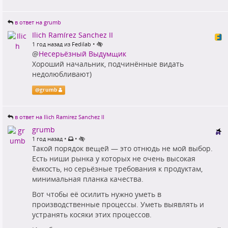
в ответ на grumb
Ilich Ramírez Sanchez II
•
1 год назад из Fedilab
@
Несерьёзный Выдумщик
Хороший начальник, подчинённые видать
недолюбливают)
@
grumb
в ответ на Ilich Ramírez Sanchez II
grumb
•
•
1 год назад
Такой порядок вещей — это отнюдь не мой выбор.
Есть ниши рынка у которых не очень высокая
ёмкость, но серьёзные требования к продуктам,
минимальная планка качества.
Вот чтобы её осилить нужно уметь в
производственные процессы. Уметь выявлять и
устранять косяки этих процессов.