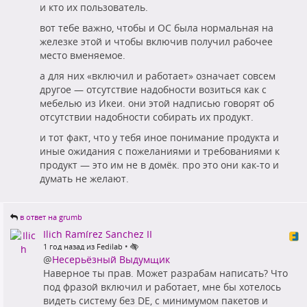
и кто их пользователь.
вот тебе важно, чтобы и ОС была нормальная на
железке этой и чтобы включив получил рабочее
место вменяемое.
а для них «включил и работает» означает совсем
другое — отсутствие надобности возиться как с
мебелью из Икеи. они этой надписью говорят об
отсутствии надобности собирать их продукт.
и тот факт, что у тебя иное понимание продукта и
иные ожидания с пожеланиями и требованиями к
продукт — это им не в домёк. про это они как-то и
думать не желают.
в ответ на grumb
Ilich Ramírez Sanchez II
•
1 год назад из Fedilab
@
Несерьёзный Выдумщик
Наверное ты прав. Может разрабам написать? Что
под фразой включил и работает, мне бы хотелось
видеть систему без DE, с минимумом пакетов и