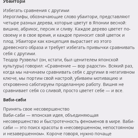
Убаитори
Избегать сравнения с другими
Иероглифы, обозначающие слово убаитори, представляют
четыре разных дерева, которые цветут в Японии весной:
вишню, абрикос, персик и сливу. Каждое дерево цветет по-
своему и в свое время, и каждое приносит свой цветок и
плод. Убаитори как концепция вырастает из этого
древесного образа и требует избегать привычки сравнивать
себя с другими.
Теодор Рузвельт (он, кстати, был ценителем японской
культуры) говорил: «Сравнение — вор радости». Всякий раз,
когда мы начинаем сравнивать себя с другими в негативном
ключе, мы портим свой настрой, убиваем мотивацию и
откровенно саботируем проделанную работу. Вишня не
сравнивает себя со сливой, просто цветет себе — и все.
Ваби-саби
Принять свое несовершенство
Ваби-саби — японская идея, объединяющая
несовершенство и быстротечность феноменов в мире. Ваби-
саби — это поиск красоты в «несовершенном, непостоянном
и незавершенном». Короче говоря, нужно почаще