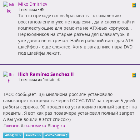
Mike Dmitriev
•
1 год назад
То что приходится выбрасывать - к сожалению
восстановлению уже не подлежит, да и сложно найти
комплектующие для ремонта не ATX-вых корпусов...
Переходников на старые разъем для клавиатуры я
уже давно не встречал. Найти рабочий винт для ATA-
шлейфов - еще сложнее. Хотя в загашнике пара DVD
под шлейфы лежит.
Ilich Ramírez Sanchez II
1 год назад из Fedilab
•
ТАСС сообщает: 3,6 миллиона россиян установило
самозапрет на кредиты через ГОСУСЛУГИ за первые 5 дней
работы сервиса. 90 процентов установило полный запрет на
кредиты. Я вот как раз позавчера установил полный запрет.
А вы уже вошли в этот список?)
#
жизнь
#
экономика
#
lang ru
#
lang ru
#
жизнь
#
экономика