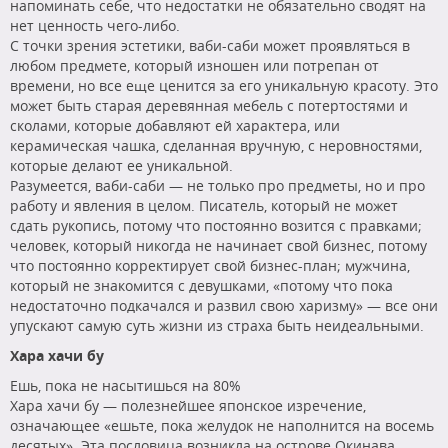
напоминать себе, что недостатки не обязательно сводят на
нет ценность чего-либо.
С точки зрения эстетики, ваби-саби может проявляться в
любом предмете, который изношен или потрепан от
времени, но все еще ценится за его уникальную красоту. Это
может быть старая деревянная мебель с потертостями и
сколами, которые добавляют ей характера, или
керамическая чашка, сделанная вручную, с неровностями,
которые делают ее уникальной.
Разумеется, ваби-саби — не только про предметы, но и про
работу и явления в целом. Писатель, который не может
сдать рукопись, потому что постоянно возится с правками;
человек, который никогда не начинает свой бизнес, потому
что постоянно корректирует свой бизнес-план; мужчина,
который не знакомится с девушками, «потому что пока
недостаточно подкачался и развил свою харизму» — все они
упускают самую суть жизни из страха быть неидеальными.
Хара хачи бу
Ешь, пока не насытишься на 80%
Хара хачи бу — полезнейшее японское изречение,
означающее «ешьте, пока желудок не наполнится на восемь
десятых». Эта пословица возникла на острове Окинава