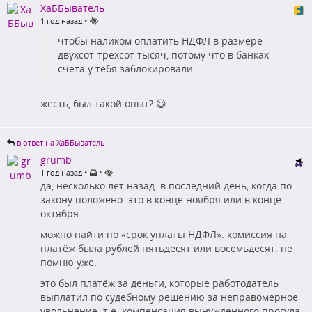
ХаББыватель
•
1 год назад
чтобы наликом оплатить НДФЛ в размере
двухсот-трёхсот тысяч, потому что в банках
счета у тебя заблокировали
жесть, был такой опыт? 😃
в ответ на ХаББыватель
grumb
•
•
1 год назад
да, несколько лет назад. в последний день, когда по
закону положено. это в конце ноября или в конце
октября.
можно найти по «срок уплаты НДФЛ». комиссия на
платёж была рублей пятьдесят или восемьдесят. не
помню уже.
это был платёж за деньги, которые работодатель
выплатил по судебному решению за неправомерное
увольнение. т.е. компенсация вынужденного прогула.