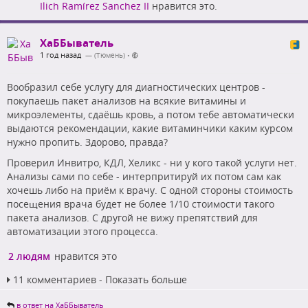
Ilich Ramírez Sanchez II
нравится это.
ХаББыватель
1 год назад
— (Тюмень)
•
Вообразил себе услугу для диагностических центров -
покупаешь пакет анализов на всякие витамины и
микроэлементы, сдаёшь кровь, а потом тебе автоматически
выдаются рекомендации, какие витаминчики каким курсом
нужно пропить. Здорово, правда?
Проверил Инвитро, КДЛ, Хеликс - ни у кого такой услуги нет.
Анализы сами по себе - интерпритируй их потом сам как
хочешь либо на приём к врачу. С одной стороны стоимость
посещения врача будет не более 1/10 стоимости такого
пакета анализов. С другой не вижу препятствий для
автоматизации этого процесса.
2 людям
нравится это
11 комментариев - Показать больше
в ответ на ХаББыватель