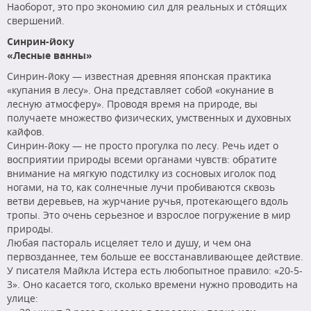
Наоборот, это про экономию сил для реальных и сто́ящих
свершений.
Синрин-йоку
«Лесные ванны»
Синрин-йоку — известная древняя японская практика
«купания в лесу». Она представляет собой «окунание в
лесную атмосферу». Проводя время на природе, вы
получаете множество физических, умственных и духовных
кайфов.
Синрин-йоку — не просто прогулка по лесу. Речь идет о
восприятии природы всеми органами чувств: обратите
внимание на мягкую подстилку из сосновых иголок под
ногами, на то, как солнечные лучи пробиваются сквозь
ветви деревьев, на журчание ручья, протекающего вдоль
тропы. Это очень серьезное и взрослое погружение в мир
природы.
Любая пастораль исцеляет тело и душу, и чем она
первозданнее, тем больше ее восстанавливающее действие.
У писателя Майкла Истера есть любопытное правило: «20-5-
3». Оно касается того, сколько времени нужно проводить на
улице: