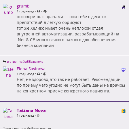
grumb
•
•
1 год назад
поговоришь с врачами — они тебе с десяток
препятствий в лёгкую обрисуют.
тот же Хеликс имеет очень неплохой отдел
внутренней автоматизации, разрабатывающий на
.Net & C# много всякого разного для обеспечения
бизнеса компании.
в ответ на ХаББыватель
Elena Savinova
•
•
1 год назад
Нет, не здорово, это так не работает. Рекомендации
по приему чего угодно не могут быть даны не врачом
на конкретном приеме конкретного пациента.
Tatiana Nova
1 год назад
•
Эта музыка будет вечна.