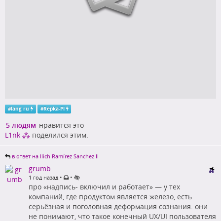
#
lang ru
#
Repka-PI
5 людям
нравится это
L1nk ⁂
поделился этим.
в ответ на Ilich Ramírez Sanchez II
grumb
•
•
1 год назад
про «надпись- включил и работает» — у тех
компаний, где продуктом является железо, есть
серьёзная и поголовная деформация сознания. они
не понимают, что такое конечный UX/UI пользователя