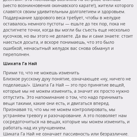
(место возникновения окинавского карате!), жители которого
славятся своим удивительным долголетием и здоровьем.
Поддержание здорового веса требует, чтобы в желудке
оставалось немного пустоты — ешьте до тех пор, пока не
достигнете точки, когда вы могли бы съесть еще несколько
кусочков, но вы этого не делаете. Да вы и сами знаете: стоит
наесться досыта, и вскоре понимаешь, что это было
ошибкой, ненасытный желудок вас снова обманул и
переполнен.
Шиката Га Най
Прими то, что не можешь изменить
Близкое русскому духу понятие, означающее «ну, ничего не
поделаешь!». Шиката Га Най — это про принятие вещей,
которые мы не можем изменить, а значит их просто нужно
отпустить. Это напоминание о том, что надо принимать
вещи такими, какие они есть, и двигаться вперед.
Признавая то, что мы не можем контролировать, мы
устраняем тревогу и разочарование. А это позволяет нам
сосредоточиться на вещах, которые мы можем изменить, и
работать над их улучшением.
Шиката Га Най не означает пассивность или безразличие.